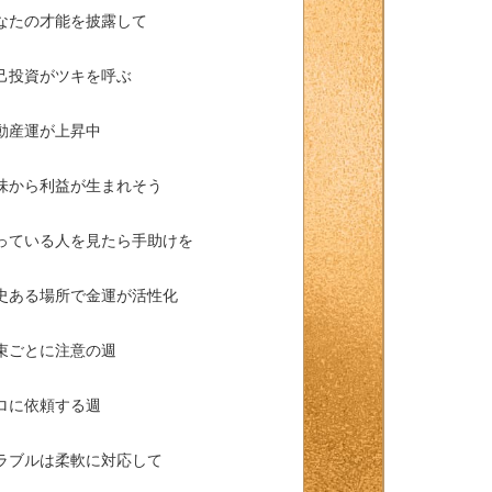
なたの才能を披露して
己投資がツキを呼ぶ
動産運が上昇中
味から利益が生まれそう
っている人を見たら手助けを
史ある場所で金運が活性化
束ごとに注意の週
ロに依頼する週
ラブルは柔軟に対応して