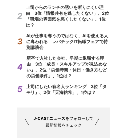
上司からのランチの誘いを断りにくい理
由 3位「情報共有を逃したくない」、2位
「職場の雰囲気を悪くしたくない」、1位
は？
AIが仕事を奪うのではなく、AIを使える人
に奪われる レバテックIT転職フェアで特
別講演会
新卒で入社した会社、早期に退職する理
由 3位「成長・スキルアップが見込めな
い」、2位「労働時間・休日・働き方など
の労働条件」、1位は？
上司にしたい有名人ランキング 3位「タ
モリ」、2位「天海祐希」、1位は？
J-CASTニュース
をフォローして
最新情報をチェック