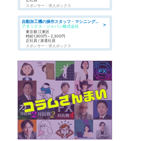
スポンサー：求人ボックス
自動加工機の操作スタッフ・マシニングセンタ/工業系卒歓迎/未経験OK/週休2日制/土日祝休みあり/社会保険完備
＞
アネックス・ジャパン株式会社
東京都 江東区
時給1,900円～2,300円
正社員 / 派遣社員
スポンサー：求人ボックス