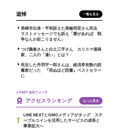
追悼
一覧を見る
長崎市出身・平和訴えた美輪明宏さん死去
ラストメッセージでも訴え「愛があれば 戦
争なんか起こりません」
つげ義春さんと白土三平さん カリスマ漫画
家、二人の「違い」とは？
死去した丹羽宇一郎さんは、経済界有数の読
書家だった 『死ぬほど読書』ベストセラー
に
J-CAST 会社ウォッチ
アクセスランキング
もっと見る
LINE NEXTとGMOメディアがタッグ ステ
ーブルコインを活用したサービスの成長と
事業拡大へ