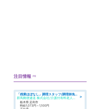
注目情報
PR
「残業ほぼなし」調理スタッフ/調理師免許必須/正職員/日勤のみ/介護付き有料老人ホーム/社会保障完備
＞
群馬郵便逓送 株式会社/介護付有料老人ホーム ふる里
栃木県 足利市
時給1,073円～1,100円
正社員