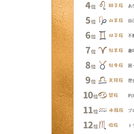
あ
自
不
趣
困
歴
約
プ
ト