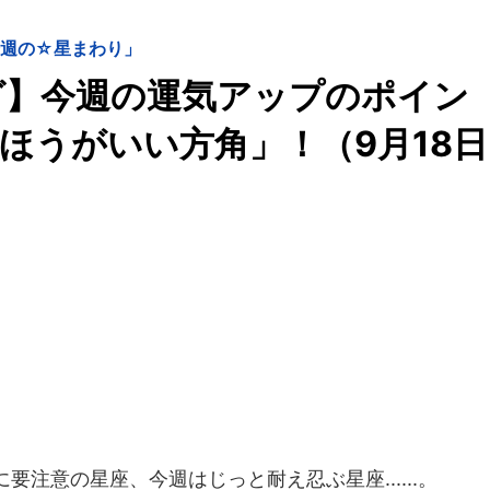
今週の☆星まわり」
グ】今週の運気アップのポイン
いほうがいい方角」！（9月18日
注意の星座、今週はじっと耐え忍ぶ星座......。