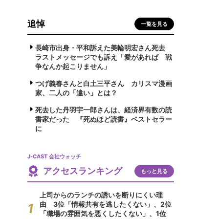
追悼
一覧を見る
長崎市出身・平和訴えた美輪明宏さん死去
ラストメッセージでも訴え「愛があれば 戦
争なんか起こりません」
つげ義春さんと白土三平さん カリスマ漫画
家、二人の「違い」とは？
死去した丹羽宇一郎さんは、経済界有数の読
書家だった 『死ぬほど読書』ベストセラー
に
J-CAST 会社ウォッチ
アクセスランキング
もっと見る
上司からのランチの誘いを断りにくい理
由 3位「情報共有を逃したくない」、2位
「職場の雰囲気を悪くしたくない」、1位