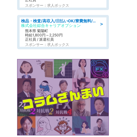
スポンサー：求人ボックス
検品・検査/高収入/日払いOK/寮費無料/日勤/20・30・40代活躍中
＞
株式会社綜合キャリアオプション
熊本県 菊陽町
時給1,800円～2,250円
正社員 / 派遣社員
スポンサー：求人ボックス