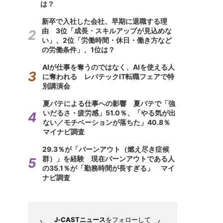
は？
新卒で入社した会社、早期に退職する理
由 3位「成長・スキルアップが見込めな
い」、2位「労働時間・休日・働き方など
の労働条件」、1位は？
AIが仕事を奪うのではなく、AIを使える人
に奪われる レバテックIT転職フェアで特
別講演会
夏バテによる仕事への影響 夏バテで「強
いだるさ・疲労感」51.0％、「やる気が出
ない／モチベーションが落ちた」40.8％
マイナビ調査
29.3％が「バーンアウト（燃え尽き症候
群）」を経験 現在バーンアウトである人
の35.1％が「勤務時間が長すぎる」 マイ
ナビ調査
J-CASTニュース
をフォローして