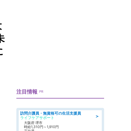
大
未
に
注目情報
PR
訪問介護員・無資格可の生活支援員
＞
ライフケアサポート
大阪府 堺市
時給1,310円～1,910円
正社員