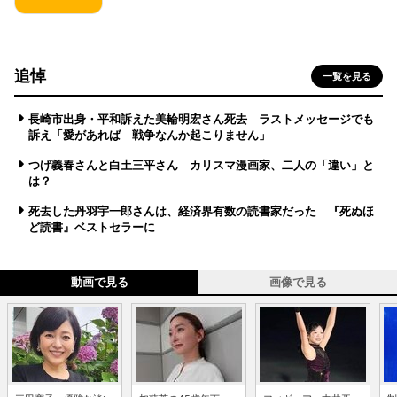
追悼
一覧を見る
長崎市出身・平和訴えた美輪明宏さん死去 ラストメッセージでも
訴え「愛があれば 戦争なんか起こりません」
つげ義春さんと白土三平さん カリスマ漫画家、二人の「違い」と
は？
死去した丹羽宇一郎さんは、経済界有数の読書家だった 『死ぬほ
ど読書』ベストセラーに
動画で見る
画像で見る