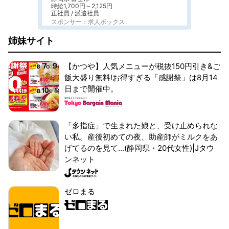
時給1,700円～2,125円
正社員 / 派遣社員
スポンサー：求人ボックス
姉妹サイト
【かつや】人気メニューが税抜150円引き&ご
飯大盛り無料!お得すぎる「感謝祭」は8月14
日まで開催中。
「多指症」で生まれた娘と、受け止められな
い私。産後初めての夜、助産師がミルクをあ
げてるのを見て...(静岡県・20代女性)|Jタウ
ンネット
ゼロまる