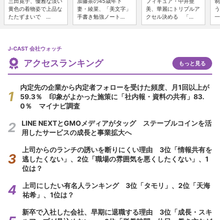
三田寛子、優雅な淡い
加藤茶の45歳年下
フィギュア・中井亜
制
黄色の着物姿で上品な
妻・綾菜、「美文字」
美、華麗にトリプルア
う
たたずまいで ...
手書き勉強ノート...
クセル決める 「...
一
J-CAST 会社ウォッチ
アクセスランキング
もっと見る
内定先の企業から内定者フォローを受けた頻度、月1回以上が
59.3％ 印象がよかった施策に「社内報・資料の共有」83.
0％ マイナビ調査
LINE NEXTとGMOメディアがタッグ ステーブルコインを活
用したサービスの成長と事業拡大へ
上司からのランチの誘いを断りにくい理由 3位「情報共有を
逃したくない」、2位「職場の雰囲気を悪くしたくない」、1
位は？
上司にしたい有名人ランキング 3位「タモリ」、2位「天海
祐希」、1位は？
新卒で入社した会社、早期に退職する理由 3位「成長・スキ