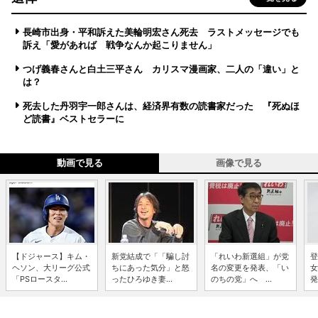
長崎市出身・平和訴えた美輪明宏さん死去 ラストメッセージでも
訴え「愛があれば 戦争なんか起こりません」
つげ義春さんと白土三平さん カリスマ漫画家、二人の「違い」と
は？
死去した丹羽宇一郎さんは、経済界有数の読書家だった 『死ぬほ
ど読書』ベストセラーに
動画で見る
画像で見る
【ドジャース】キム・
新党結成で「「騙し討
「れいわ新選組」が党
登
ヘソン、大リーグ公式
ちにあった気分」と怒
名の変更を発表、「い
女
「PSロースタ...
ったひろゆき妻...
のちの党」へ ...
発