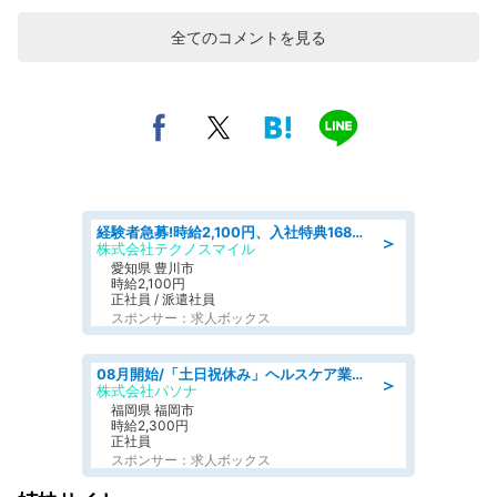
全てのコメントを見る
経験者急募!時給2,100円、入社特典168万円の自動車製造業務/トヨタ自動車/tutumi
＞
株式会社テクノスマイル
愛知県 豊川市
時給2,100円
正社員 / 派遣社員
スポンサー：求人ボックス
08月開始/「土日祝休み」ヘルスケア業界の産業保健師/高時給/未経験OK/要資格:保健師、正看護師
＞
株式会社パソナ
福岡県 福岡市
時給2,300円
正社員
スポンサー：求人ボックス