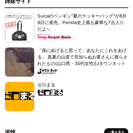
姉妹サイト
Suicaのペンギン"夏のラッキーバッグ"が8月
8日に発売。Pensta史上最も豪華な7点入り
だよ~。
「孫にあげると思って、あなたにこれをあげ
る」 真夏の山道で見知らぬお婆さんに握らさ
れたもの(山口県・30代女性)|Jタウンネット
ゼロまる
追悼
一覧を見る