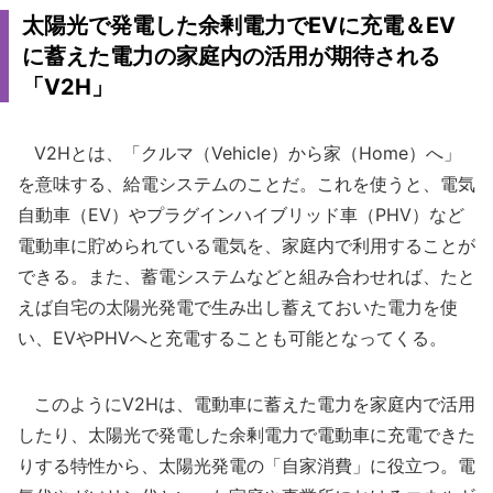
太陽光で発電した余剰電力でEVに充電＆EV
に蓄えた電力の家庭内の活用が期待される
「V2H」
V2Hとは、「クルマ（Vehicle）から家（Home）へ」
を意味する、給電システムのことだ。これを使うと、電気
自動車（EV）やプラグインハイブリッド車（PHV）など
電動車に貯められている電気を、家庭内で利用することが
できる。また、蓄電システムなどと組み合わせれば、たと
えば自宅の太陽光発電で生み出し蓄えておいた電力を使
い、EVやPHVへと充電することも可能となってくる。
このようにV2Hは、電動車に蓄えた電力を家庭内で活用
したり、太陽光で発電した余剰電力で電動車に充電できた
りする特性から、太陽光発電の「自家消費」に役立つ。電