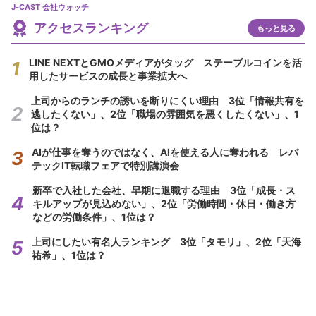
J-CAST 会社ウォッチ
アクセスランキング
もっと見る
LINE NEXTとGMOメディアがタッグ ステーブルコインを活
用したサービスの成長と事業拡大へ
上司からのランチの誘いを断りにくい理由 3位「情報共有を
逃したくない」、2位「職場の雰囲気を悪くしたくない」、1
位は？
AIが仕事を奪うのではなく、AIを使える人に奪われる レバ
テックIT転職フェアで特別講演会
新卒で入社した会社、早期に退職する理由 3位「成長・ス
キルアップが見込めない」、2位「労働時間・休日・働き方
などの労働条件」、1位は？
上司にしたい有名人ランキング 3位「タモリ」、2位「天海
祐希」、1位は？