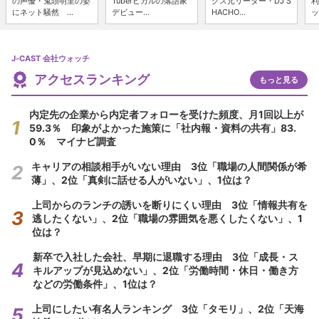
の声優・鬼頭明里の姿
Tuberヒカルの落語家
クス元リーダー・DJ S
利
にネット騒然 ...
デビュー...
HACHO...
ッ
J-CAST 会社ウォッチ
アクセスランキング
もっと見る
内定先の企業から内定者フォローを受けた頻度、月1回以上が
59.3％ 印象がよかった施策に「社内報・資料の共有」83.
0％ マイナビ調査
キャリアの相談相手がいない理由 3位「職場の人間関係が希
薄」、2位「真剣に話せる人がいない」、1位は？
上司からのランチの誘いを断りにくい理由 3位「情報共有を
逃したくない」、2位「職場の雰囲気を悪くしたくない」、1
位は？
新卒で入社した会社、早期に退職する理由 3位「成長・ス
キルアップが見込めない」、2位「労働時間・休日・働き方
などの労働条件」、1位は？
上司にしたい有名人ランキング 3位「タモリ」、2位「天海