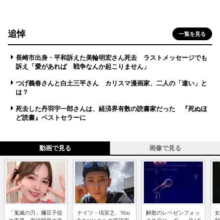
追悼
一覧を見る
長崎市出身・平和訴えた美輪明宏さん死去 ラストメッセージでも
訴え「愛があれば 戦争なんか起こりません」
つげ義春さんと白土三平さん カリスマ漫画家、二人の「違い」と
は？
死去した丹羽宇一郎さんは、経済界有数の読書家だった 『死ぬほ
ど読書』ベストセラーに
動画で見る
画像で見る
「鬼滅の刃」禰豆子役
ナイツ・塙宣之、You
解散のレペゼンフォッ
女