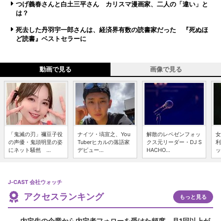
つげ義春さんと白土三平さん カリスマ漫画家、二人の「違い」と
は？
死去した丹羽宇一郎さんは、経済界有数の読書家だった 『死ぬほ
ど読書』ベストセラーに
動画で見る
画像で見る
「鬼滅の刃」禰豆子役
ナイツ・塙宣之、You
解散のレペゼンフォッ
女
の声優・鬼頭明里の姿
Tuberヒカルの落語家
クス元リーダー・DJ S
利
にネット騒然 ...
デビュー...
HACHO...
ッ
J-CAST 会社ウォッチ
アクセスランキング
もっと見る
内定先の企業から内定者フォローを受けた頻度、月1回以上が