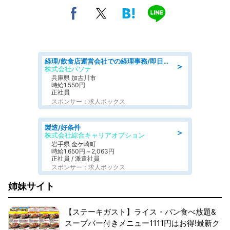
経理/飲食店運営会社での経理事務/即日勤務可/車通勤可/経理/一般事務
＞
株式会社パソナ
兵庫県 加古川市
時給1,550円
正社員
スポンサー：求人ボックス
製造/好条件
＞
株式会社綜合キャリアオプション
岩手県 金ケ崎町
時給1,650円～2,063円
正社員 / 派遣社員
スポンサー：求人ボックス
姉妹サイト
【ステーキガスト】ライス・パン食べ放題&
スープバー付きメニュー1111円はお得!最新ク