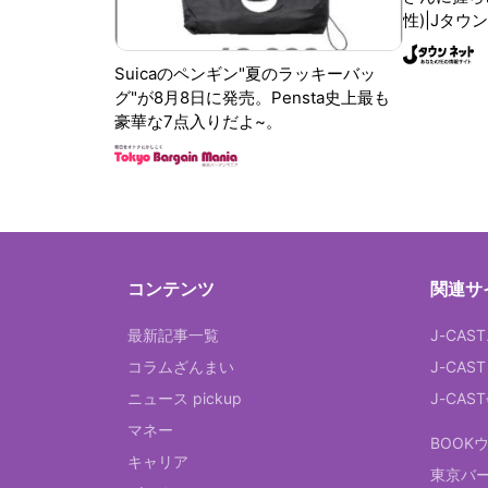
性)|Jタウ
Suicaのペンギン"夏のラッキーバッ
グ"が8月8日に発売。Pensta史上最も
豪華な7点入りだよ~。
コンテンツ
関連サ
最新記事一覧
J-CAS
コラムざんまい
J-CAS
ニュース pickup
J-CA
マネー
BOOK
キャリア
東京バ