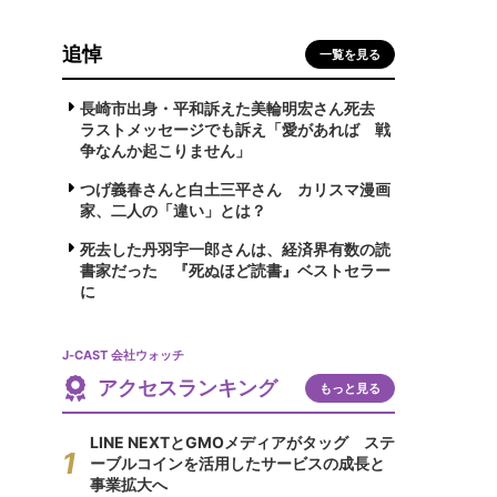
追悼
一覧を見る
長崎市出身・平和訴えた美輪明宏さん死去
ラストメッセージでも訴え「愛があれば 戦
争なんか起こりません」
つげ義春さんと白土三平さん カリスマ漫画
家、二人の「違い」とは？
死去した丹羽宇一郎さんは、経済界有数の読
書家だった 『死ぬほど読書』ベストセラー
に
J-CAST 会社ウォッチ
アクセスランキング
もっと見る
LINE NEXTとGMOメディアがタッグ ステ
ーブルコインを活用したサービスの成長と
事業拡大へ