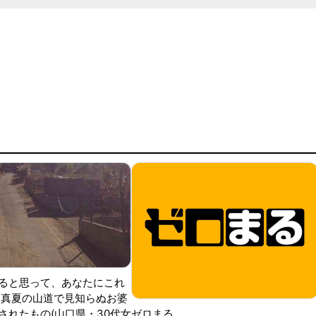
ると思って、あなたにこれ
 真夏の山道で見知らぬお婆
されたもの(山口県・30代女
ゼロまる