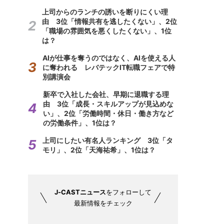
上司からのランチの誘いを断りにくい理
由 3位「情報共有を逃したくない」、2位
「職場の雰囲気を悪くしたくない」、1位
は？
AIが仕事を奪うのではなく、AIを使える人
に奪われる レバテックIT転職フェアで特
別講演会
新卒で入社した会社、早期に退職する理
由 3位「成長・スキルアップが見込めな
い」、2位「労働時間・休日・働き方など
の労働条件」、1位は？
上司にしたい有名人ランキング 3位「タ
モリ」、2位「天海祐希」、1位は？
J-CASTニュース
をフォローして
最新情報をチェック