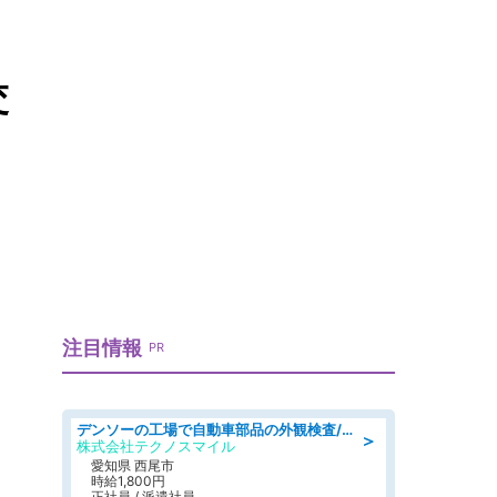
交
注目情報
PR
デンソーの工場で自動車部品の外観検査/denso aichi
＞
株式会社テクノスマイル
愛知県 西尾市
時給1,800円
正社員 / 派遣社員