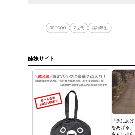
RECCOO
Z世代
福利厚生
姉妹サイト
「孫にあげ
をあげる」
さんに握ら