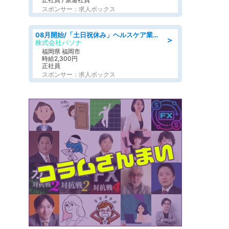
スポンサー：求人ボックス
08月開始/「土日祝休み」ヘルスケア業界の産業保健師/高時給/未経験OK/要資格:保健師、正看護師
＞
株式会社パソナ
福岡県 福岡市
時給2,300円
正社員
スポンサー：求人ボックス