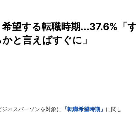
望する転職時期...37.6%「
ちらかと言えばすぐに」
のビジネスパーソンを対象に
「転職希望時期」
に関し
。