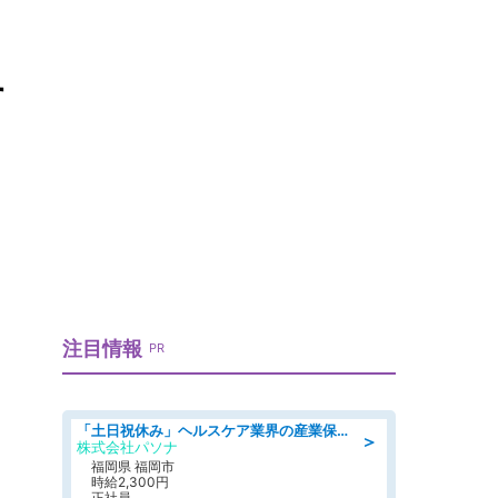
す
注目情報
PR
「土日祝休み」ヘルスケア業界の産業保健師/高時給/未経験OK/要資格:保健師、正看護師
＞
株式会社パソナ
福岡県 福岡市
時給2,300円
正社員