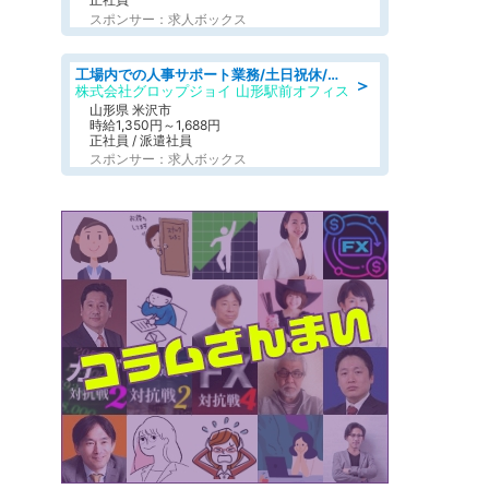
スポンサー：求人ボックス
工場内での人事サポート業務/土日祝休/簡単/未経験歓迎/交通費支給/社員登用実績
＞
株式会社グロップジョイ 山形駅前オフィス
山形県 米沢市
時給1,350円～1,688円
正社員 / 派遣社員
スポンサー：求人ボックス