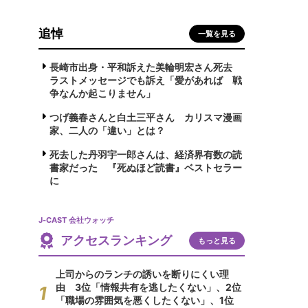
追悼
一覧を見る
長崎市出身・平和訴えた美輪明宏さん死去
ラストメッセージでも訴え「愛があれば 戦
争なんか起こりません」
つげ義春さんと白土三平さん カリスマ漫画
家、二人の「違い」とは？
死去した丹羽宇一郎さんは、経済界有数の読
書家だった 『死ぬほど読書』ベストセラー
に
J-CAST 会社ウォッチ
アクセスランキング
もっと見る
上司からのランチの誘いを断りにくい理
由 3位「情報共有を逃したくない」、2位
「職場の雰囲気を悪くしたくない」、1位