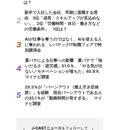
は？
新卒で入社した会社、早期に退職する理
由 3位「成長・スキルアップが見込めな
い」、2位「労働時間・休日・働き方など
の労働条件」、1位は？
AIが仕事を奪うのではなく、AIを使える人
に奪われる レバテックIT転職フェアで特
別講演会
夏バテによる仕事への影響 夏バテで「強
いだるさ・疲労感」51.0％、「やる気が出
ない／モチベーションが落ちた」40.8％
マイナビ調査
29.3％が「バーンアウト（燃え尽き症候
群）」を経験 現在バーンアウトである人
の35.1％が「勤務時間が長すぎる」 マイ
ナビ調査
J-CASTニュース
をフォローして