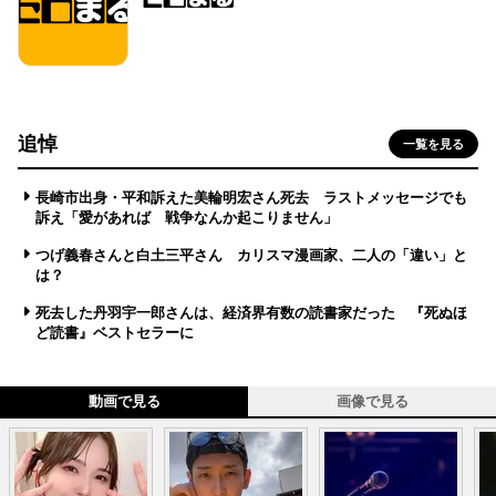
追悼
一覧を見る
長崎市出身・平和訴えた美輪明宏さん死去 ラストメッセージでも
訴え「愛があれば 戦争なんか起こりません」
つげ義春さんと白土三平さん カリスマ漫画家、二人の「違い」と
は？
死去した丹羽宇一郎さんは、経済界有数の読書家だった 『死ぬほ
ど読書』ベストセラーに
動画で見る
画像で見る