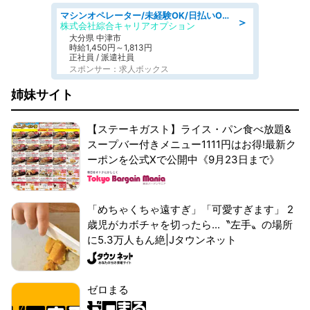
マシンオペレーター/未経験OK/日払いOK/交替制/20・30・40代活躍中/製造 工場
＞
株式会社綜合キャリアオプション
大分県 中津市
時給1,450円～1,813円
正社員 / 派遣社員
スポンサー：求人ボックス
姉妹サイト
【ステーキガスト】ライス・パン食べ放題&
スープバー付きメニュー1111円はお得!最新ク
ーポンを公式Xで公開中《9月23日まで》
「めちゃくちゃ遠すぎ」「可愛すぎます」 2
歳児がカボチャを切ったら...〝左手〟の場所
に5.3万人もん絶|Jタウンネット
ゼロまる