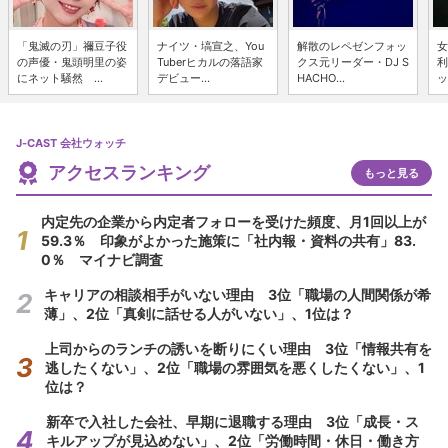
「鬼滅の刃」禰豆子役
ナイツ・塙宣之、You
解散のレペゼンフォッ
女
の声優・鬼頭明里の姿
Tuberヒカルの落語家
クス元リーダー・DJ S
利
にネット騒然 ...
デビュー...
HACHO...
ッ
J-CAST 会社ウォッチ
アクセスランキング
もっと見る
内定先の企業から内定者フォローを受けた頻度、月1回以上が
59.3％ 印象がよかった施策に「社内報・資料の共有」83.
0％ マイナビ調査
キャリアの相談相手がいない理由 3位「職場の人間関係が希
薄」、2位「真剣に話せる人がいない」、1位は？
上司からのランチの誘いを断りにくい理由 3位「情報共有を
逃したくない」、2位「職場の雰囲気を悪くしたくない」、1
位は？
新卒で入社した会社、早期に退職する理由 3位「成長・ス
キルアップが見込めない」、2位「労働時間・休日・働き方