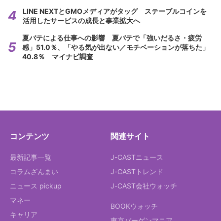
LINE NEXTとGMOメディアがタッグ ステーブルコインを
活用したサービスの成長と事業拡大へ
夏バテによる仕事への影響 夏バテで「強いだるさ・疲労
感」51.0％、「やる気が出ない／モチベーションが落ちた」
40.8％ マイナビ調査
コンテンツ
関連サイト
最新記事一覧
J-CASTニュース
コラムざんまい
J-CASTトレンド
ニュース pickup
J-CAST会社ウォッチ
マネー
BOOKウォッチ
キャリア
東京バーゲンマニア