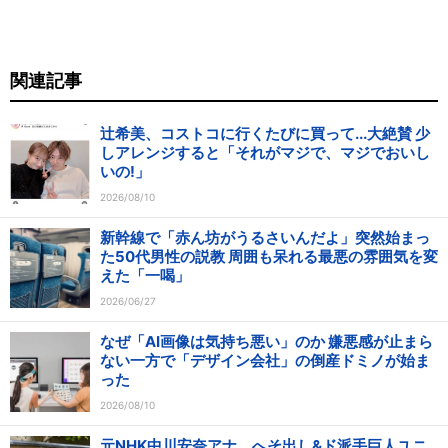
関連記事
辻希美、コストコに行くたびに買って...大絶賛 少
しアレンジすると「それがマジで、マジでおいし
いの!」
2026/08/10
新幹線で「赤ん坊がうるさいんだよ」突然始まっ
た50代男性の説教 周囲も呆れる最悪の雰囲気を変
えた「一喝」
2026/06/27
なぜ「AI画像は気持ち悪い」のか 嫌悪感が止まら
ない一方で「デザイン会社」の倒産ドミノが始ま
った
2026/08/10
元NHK中川安奈アナ、へそ出し&ド派手巨人ユニ