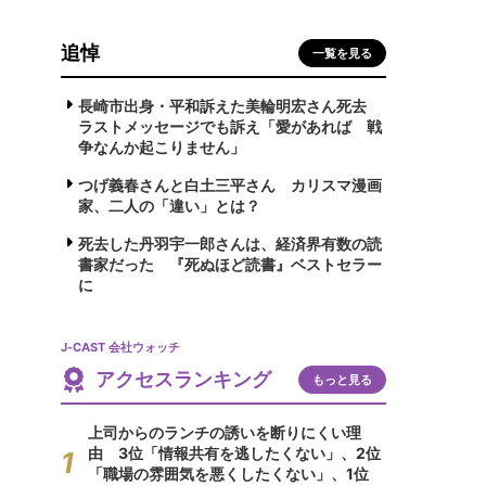
追悼
一覧を見る
長崎市出身・平和訴えた美輪明宏さん死去
ラストメッセージでも訴え「愛があれば 戦
争なんか起こりません」
つげ義春さんと白土三平さん カリスマ漫画
家、二人の「違い」とは？
死去した丹羽宇一郎さんは、経済界有数の読
書家だった 『死ぬほど読書』ベストセラー
に
J-CAST 会社ウォッチ
アクセスランキング
もっと見る
上司からのランチの誘いを断りにくい理
由 3位「情報共有を逃したくない」、2位
「職場の雰囲気を悪くしたくない」、1位