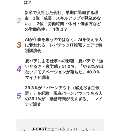
は？
新卒で入社した会社、早期に退職する理
由 3位「成長・スキルアップが見込めな
い」、2位「労働時間・休日・働き方など
の労働条件」、1位は？
AIが仕事を奪うのではなく、AIを使える人
に奪われる レバテックIT転職フェアで特
別講演会
夏バテによる仕事への影響 夏バテで「強
いだるさ・疲労感」51.0％、「やる気が出
ない／モチベーションが落ちた」40.8％
マイナビ調査
29.3％が「バーンアウト（燃え尽き症候
群）」を経験 現在バーンアウトである人
の35.1％が「勤務時間が長すぎる」 マイ
ナビ調査
J-CASTニュース
をフォローして