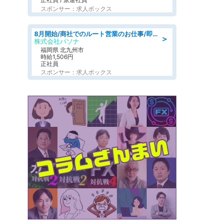
スポンサー：求人ボックス
8月開始/商社でのルート営業のお仕事/即日勤務可/車通勤可/営業
＞
株式会社パソナ
福岡県 北九州市
時給1,506円
正社員
スポンサー：求人ボックス