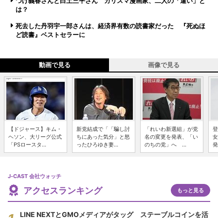
つげ義春さんと白土三平さん カリスマ漫画家、二人の「違い」と
は？
死去した丹羽宇一郎さんは、経済界有数の読書家だった 『死ぬほ
ど読書』ベストセラーに
動画で見る
画像で見る
【ドジャース】キム・
新党結成で「「騙し討
「れいわ新選組」が党
登
ヘソン、大リーグ公式
ちにあった気分」と怒
名の変更を発表、「い
女
「PSロースタ...
ったひろゆき妻...
のちの党」へ ...
発
J-CAST 会社ウォッチ
アクセスランキング
もっと見る
LINE NEXTとGMOメディアがタッグ ステーブルコインを活