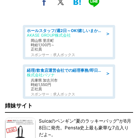
ホールスタッフ/週2日～OK!嬉しいまかない付き/岡山県/浅口郡里庄町
＞
AKASE GROUP株式会社
岡山県 里庄町
時給1,100円～
正社員
スポンサー：求人ボックス
経理/飲食店運営会社での経理事務/即日勤務可/車通勤可/経理/一般事務
＞
株式会社パソナ
兵庫県 加古川市
時給1,550円
正社員
スポンサー：求人ボックス
姉妹サイト
Suicaのペンギン"夏のラッキーバッグ"が8月
8日に発売。Pensta史上最も豪華な7点入り
だよ~。