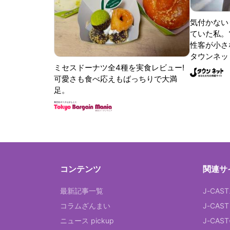
気付かない
ていた私。
性客が小さな
タウンネッ
ミセスドーナツ全4種を実食レビュー!
可愛さも食べ応えもばっちりで大満
足。
コンテンツ
関連サ
最新記事一覧
J-CAS
コラムざんまい
J-CAS
ニュース pickup
J-CA