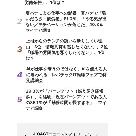
労働条件」、1位は？
夏バテによる仕事への影響 夏バテで「強
いだるさ・疲労感」51.0％、「やる気が出
ない／モチベーションが落ちた」40.8％
マイナビ調査
上司からのランチの誘いを断りにくい理
由 3位「情報共有を逃したくない」、2位
「職場の雰囲気を悪くしたくない」、1位
は？
AIが仕事を奪うのではなく、AIを使える人
に奪われる レバテックIT転職フェアで特
別講演会
29.3％が「バーンアウト（燃え尽き症候
群）」を経験 現在バーンアウトである人
の35.1％が「勤務時間が長すぎる」 マイ
ナビ調査
J-CASTニュース
をフォローして