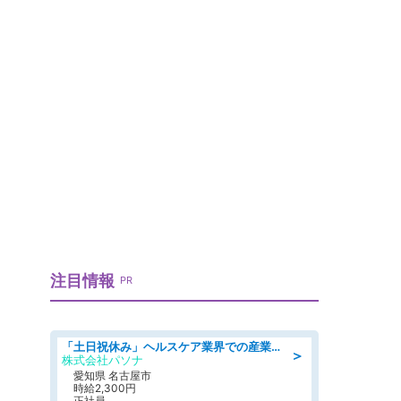
注目情報
PR
「土日祝休み」ヘルスケア業界での産業保健師業務/看護師/高時給/未経験OK/要資格:正看護師
＞
株式会社パソナ
愛知県 名古屋市
時給2,300円
正社員