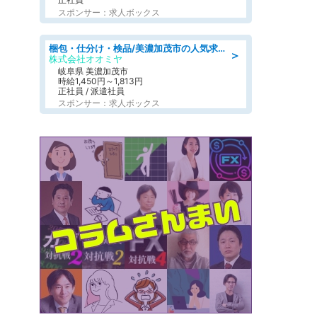
スポンサー：求人ボックス
梱包・仕分け・検品/美濃加茂市の人気求人仕分け/高時給/長期休暇充実
＞
株式会社オオミヤ
岐阜県 美濃加茂市
時給1,450円～1,813円
正社員 / 派遣社員
スポンサー：求人ボックス