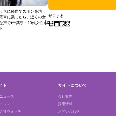
うちに経血でズボンを汚し
ゼロまる
電車に乗ったら、近くの女
声で(千葉県・10代女性)|J
ト
イト
サイトについて
Tニュース
会社案内
Tトレンド
採用情報
ST会社ウォッチ
お問い合わせ