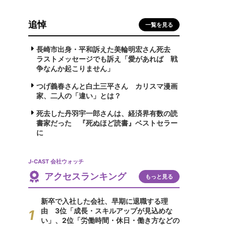
追悼
一覧を見る
長崎市出身・平和訴えた美輪明宏さん死去
ラストメッセージでも訴え「愛があれば 戦
争なんか起こりません」
つげ義春さんと白土三平さん カリスマ漫画
家、二人の「違い」とは？
死去した丹羽宇一郎さんは、経済界有数の読
書家だった 『死ぬほど読書』ベストセラー
に
J-CAST 会社ウォッチ
アクセスランキング
もっと見る
新卒で入社した会社、早期に退職する理
由 3位「成長・スキルアップが見込めな
い」、2位「労働時間・休日・働き方などの