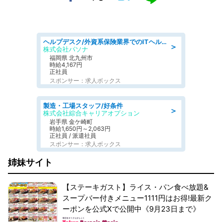
ヘルプデスク/外資系保険業界でのITヘルプデスク業務/駅近/即日勤務可/ヘルプデスク
＞
株式会社パソナ
福岡県 北九州市
時給4,167円
正社員
スポンサー：求人ボックス
製造・工場スタッフ/好条件
＞
株式会社綜合キャリアオプション
岩手県 金ケ崎町
時給1,650円～2,063円
正社員 / 派遣社員
スポンサー：求人ボックス
姉妹サイト
【ステーキガスト】ライス・パン食べ放題&
スープバー付きメニュー1111円はお得!最新ク
ーポンを公式Xで公開中《9月23日まで》