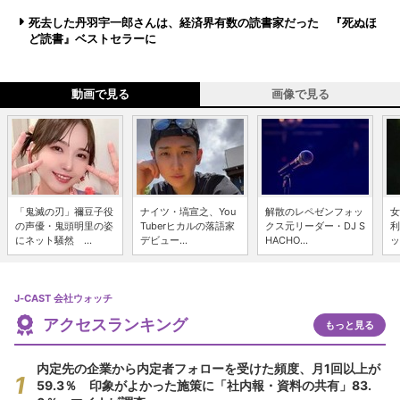
死去した丹羽宇一郎さんは、経済界有数の読書家だった 『死ぬほ
ど読書』ベストセラーに
動画で見る
画像で見る
「鬼滅の刃」禰豆子役
ナイツ・塙宣之、You
解散のレペゼンフォッ
女
の声優・鬼頭明里の姿
Tuberヒカルの落語家
クス元リーダー・DJ S
利
にネット騒然 ...
デビュー...
HACHO...
ッ
J-CAST 会社ウォッチ
アクセスランキング
もっと見る
内定先の企業から内定者フォローを受けた頻度、月1回以上が
59.3％ 印象がよかった施策に「社内報・資料の共有」83.