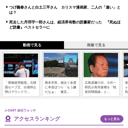
つげ義春さんと白土三平さん カリスマ漫画家、二人の「違い」と
は？
死去した丹羽宇一郎さんは、経済界有数の読書家だった 『死ぬほ
ど読書』ベストセラーに
動画で見る
画像で見る
「異物使用疑惑」元韓
熊本市長、相次ぐ余震
広島原爆の日、小沢一
張
国セーブ王、出場停止
に本音ぽつり「もう嫌
郎氏が高市政権を「戦
ォ
明けマウンドで...
だなぁ」 被災...
前回帰路線」と...
気
J-CAST 会社ウォッチ
アクセスランキング
もっと見る