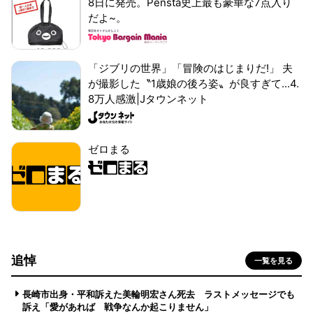
8日に発売。Pensta史上最も豪華な7点入り
だよ~。
「ジブリの世界」「冒険のはじまりだ!」 夫
が撮影した〝1歳娘の後ろ姿〟が良すぎて...4.
8万人感激|Jタウンネット
ゼロまる
追悼
一覧を見る
長崎市出身・平和訴えた美輪明宏さん死去 ラストメッセージでも
訴え「愛があれば 戦争なんか起こりません」