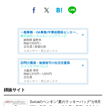
一般事務・OA事務/半導体開発センター内で事務&軽作業スタッフ、募集
＞
株式会社シスムエンジニアリング
静岡県 裾野市
時給1,550円～
正社員 / 派遣社員
スポンサー：求人ボックス
訪問介護員・無資格可の生活支援員
＞
ライフケアサービス
大阪府 堺市
時給1,310円～1,910円
正社員
スポンサー：求人ボックス
姉妹サイト
Suicaのペンギン"夏のラッキーバッグ"が8月