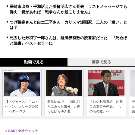
長崎市出身・平和訴えた美輪明宏さん死去 ラストメッセージでも
訴え「愛があれば 戦争なんか起こりません」
つげ義春さんと白土三平さん カリスマ漫画家、二人の「違い」と
は？
死去した丹羽宇一郎さんは、経済界有数の読書家だった 『死ぬほ
ど読書』ベストセラーに
動画で見る
画像で見る
【ドジャース】キム・
新党結成で「「騙し討
「れいわ新選組」が党
登
ヘソン、大リーグ公式
ちにあった気分」と怒
名の変更を発表、「い
女
「PSロースタ...
ったひろゆき妻...
のちの党」へ ...
発
J-CAST 会社ウォッチ