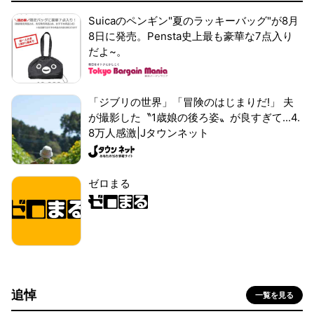
Suicaのペンギン"夏のラッキーバッグ"が8月
8日に発売。Pensta史上最も豪華な7点入り
だよ~。
「ジブリの世界」「冒険のはじまりだ!」 夫
が撮影した〝1歳娘の後ろ姿〟が良すぎて...4.
8万人感激|Jタウンネット
ゼロまる
追悼
一覧を見る