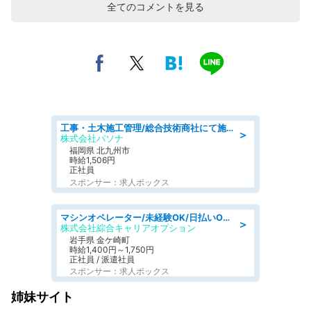
全てのコメントを見る
工事・土木施工管理/総合技術商社にて施工管理のお仕事/即日勤務可/車通勤可/工事・土木施工管理/生産・品質管理
＞
株式会社パソナ
福岡県 北九州市
時給1,506円
正社員
スポンサー：求人ボックス
マシンオペレーター/未経験OK/日払いOK/寮完備/交替制/20・30・40代活躍中
＞
株式会社綜合キャリアオプション
岩手県 金ケ崎町
時給1,400円～1,750円
正社員 / 派遣社員
スポンサー：求人ボックス
姉妹サイト