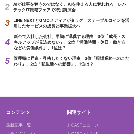
AIが仕事を奪うのではなく、AIを使える人に奪われる レバ
テックIT転職フェアで特別講演会
LINE NEXTとGMOメディアがタッグ ステーブルコインを活
用したサービスの成長と事業拡大へ
新卒で入社した会社、早期に退職する理由 3位「成長・ス
キルアップが見込めない」、2位「労働時間・休日・働き方
などの労働条件」、1位は？
管理職に昇進・昇格したくない理由 3位「現場業務へのこだ
わり」、2位「私生活への影響」、1位は？
コンテンツ
関連サイト
最新記事一覧
J-CASTニュース
コラムざんまい
J-CASTトレンド