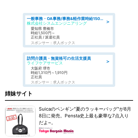
一般事務・OA事務/事務&軽作業時給1500円土日祝休み各種社保完備
＞
株式会社シスムエンジニアリング
愛知県 豊橋市
時給1,500円～
正社員 / 派遣社員
スポンサー：求人ボックス
訪問介護員・無資格可の生活支援員
＞
ライフケアサービス
大阪府 堺市
時給1,310円～1,910円
正社員
スポンサー：求人ボックス
姉妹サイト
Suicaのペンギン"夏のラッキーバッグ"が8月
8日に発売。Pensta史上最も豪華な7点入り
だよ~。