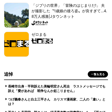
「ジブリの世界」「冒険のはじまりだ!」 夫
が撮影した〝1歳娘の後ろ姿〟が良すぎて...4.
8万人感激|Jタウンネット
ゼロまる
追悼
一覧を見る
長崎市出身・平和訴えた美輪明宏さん死去 ラストメッセージでも
訴え「愛があれば 戦争なんか起こりません」
つげ義春さんと白土三平さん カリスマ漫画家、二人の「違い」と
は？