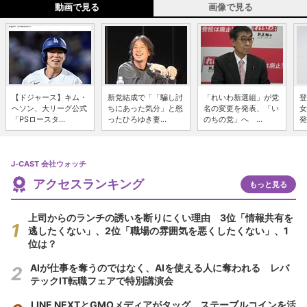
動画で見る
画像で見る
【ドジャース】キム・
新党結成で「「騙し討
「れいわ新選組」が党
登
ヘソン、大リーグ公式
ちにあった気分」と怒
名の変更を発表、「い
女
「PSロースタ...
ったひろゆき妻...
のちの党」へ ...
発
J-CAST 会社ウォッチ
アクセスランキング
もっと見る
上司からのランチの誘いを断りにくい理由 3位「情報共有を
逃したくない」、2位「職場の雰囲気を悪くしたくない」、1
位は？
AIが仕事を奪うのではなく、AIを使える人に奪われる レバ
テックIT転職フェアで特別講演会
LINE NEXTとGMOメディアがタッグ ステーブルコインを活