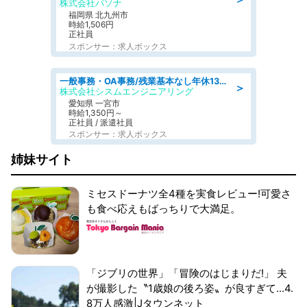
株式会社パソナ
福岡県 北九州市
時給1,506円
正社員
スポンサー：求人ボックス
一般事務・OA事務/残業基本なし年休130日社保完備の一般・調達事務
＞
株式会社シスムエンジニアリング
愛知県 一宮市
時給1,350円～
正社員 / 派遣社員
スポンサー：求人ボックス
姉妹サイト
ミセスドーナツ全4種を実食レビュー!可愛さ
も食べ応えもばっちりで大満足。
「ジブリの世界」「冒険のはじまりだ!」 夫
が撮影した〝1歳娘の後ろ姿〟が良すぎて...4.
8万人感激|Jタウンネット