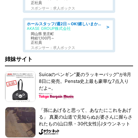
正社員
スポンサー：求人ボックス
ホールスタッフ/週2日～OK!嬉しいまかない付き/岡山県/浅口郡里庄町
＞
AKASE GROUP株式会社
岡山県 里庄町
時給1,100円～
正社員
スポンサー：求人ボックス
姉妹サイト
Suicaのペンギン"夏のラッキーバッグ"が8月
8日に発売。Pensta史上最も豪華な7点入り
だよ~。
「孫にあげると思って、あなたにこれをあげ
る」 真夏の山道で見知らぬお婆さんに握らさ
れたもの(山口県・30代女性)|Jタウンネット