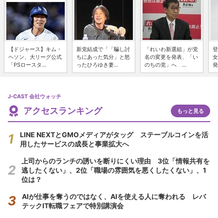
【ドジャース】キム・
新党結成で「「騙し討
「れいわ新選組」が党
登
ヘソン、大リーグ公式
ちにあった気分」と怒
名の変更を発表、「い
女
「PSロースタ...
ったひろゆき妻...
のちの党」へ ...
発
J-CAST 会社ウォッチ
アクセスランキング
もっと見る
LINE NEXTとGMOメディアがタッグ ステーブルコインを活
用したサービスの成長と事業拡大へ
上司からのランチの誘いを断りにくい理由 3位「情報共有を
逃したくない」、2位「職場の雰囲気を悪くしたくない」、1
位は？
AIが仕事を奪うのではなく、AIを使える人に奪われる レバ
テックIT転職フェアで特別講演会