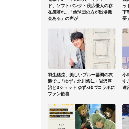
ド、ソフトバンク・秋広優人の存
ッ
在感薄れ...「他球団の方が出場機
下
会ある」の声が
要
羽生結弦、美しいブルー基調の衣
小
装で...「ゆず」北川悠仁・岩沢厚
す
治と3ショット ゆず×ゆづコラボに
違
ファン歓喜