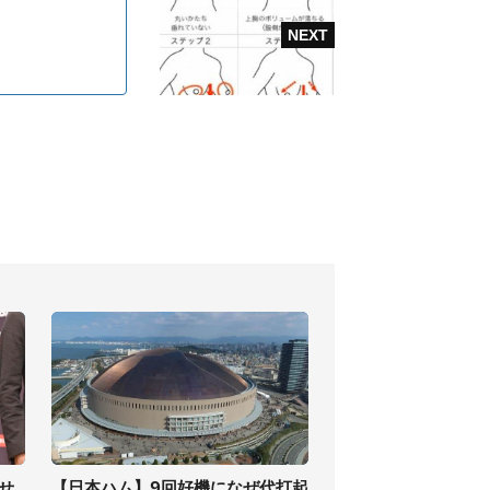
せ
【日本ハム】9回好機になぜ代打起