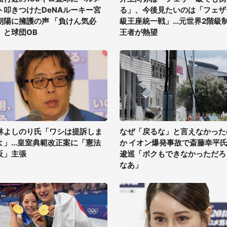
ト叩きつけたDeNAルーキー宮
る」、今後見たいのは「フェザ
朝陽に擁護の声 「負けん気必
級王座統一戦」...元世界2階級
」と球団OB
王者が熱望
林よしのり氏「ワシは提訴しま
なぜ「戻るな」と言えなかった
よ」...皇室典範改正案に「憲法
か イオン爆発事故で斎藤幸平
反」主張
逡巡「ボクもできなかっただろ
なあ」