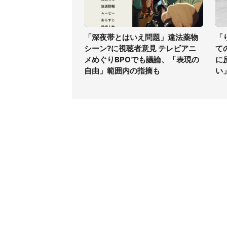
「深夜帯とはいえ問題」違法薬物
「
シーン?に視聴者意見 テレビアニ
て
メめぐりBPOでも議論、「表現の
に
自由」範囲内の指摘も
い
コンテンツ
関連サ
最新記事一覧
J-CAS
コラムざんまい
J-CAS
ニュース pickup
J-CA
マネー