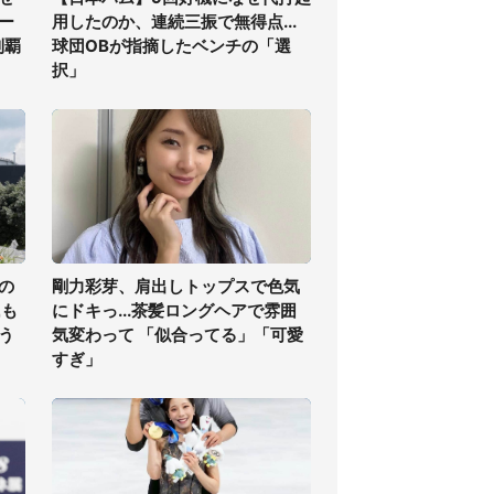
ー
用したのか、連続三振で無得点...
制覇
球団OBが指摘したベンチの「選
択」
の
剛力彩芽、肩出しトップスで色気
氏も
にドキっ...茶髪ロングヘアで雰囲
う
気変わって 「似合ってる」「可愛
すぎ」