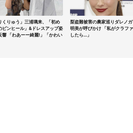
りくりゅう」三浦璃来、「初め
梨盗難被害の農家巡りダレノガ
のピンヒール」&ドレスアップ姿
明美が呼びかけ 「私がクラフ
反響 「わあーー綺麗!」「かわい
したら...」
」
イト
サイトについて
Tニュース
会社案内
Tトレンド
採用情報
ST会社ウォッチ
お問い合わせ
ニュース読者投稿