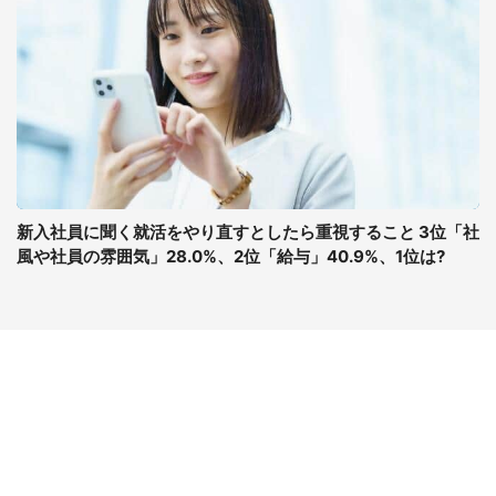
新入社員に聞く就活をやり直すとしたら重視すること 3位「社
風や社員の雰囲気」28.0%、2位「給与」40.9%、1位は?
コンテンツ
関連サイト
最新記事一覧
J-CASTニュース
コラムざんまい
J-CASTトレンド