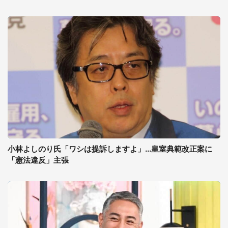
小林よしのり氏「ワシは提訴しますよ」...皇室典範改正案に
「憲法違反」主張