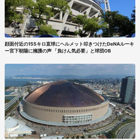
顔面付近の155キロ直球にヘルメット叩きつけたDeNAルーキ
ー宮下朝陽に擁護の声 「負けん気必要」と球団OB