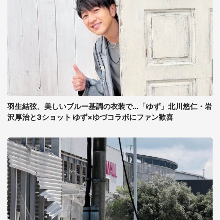
羽生結弦、美しいブルー基調の衣装で...「ゆず」北川悠仁・岩
沢厚治と3ショット ゆず×ゆづコラボにファン歓喜