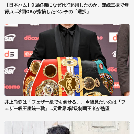
【日本ハム】9回好機になぜ代打起用したのか、連続三振で無
得点...球団OBが指摘したベンチの「選択」
井上尚弥は「フェザー級でも倒せる」、今後見たいのは「フ
ェザー級王座統一戦」...元世界2階級制覇王者が熱望