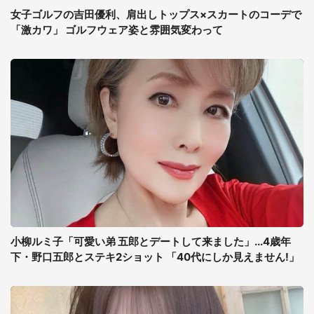
女子ゴルフの吉田優利、肩出しトップス×スカートのコーデで
「激カワ」 ゴルフウェア姿と雰囲気変わって
小柳ルミ子「可愛い弟 五郎とデートして来ました」...4歳年
下・野口五郎とステキ2ショット 「40代にしか見えません!」