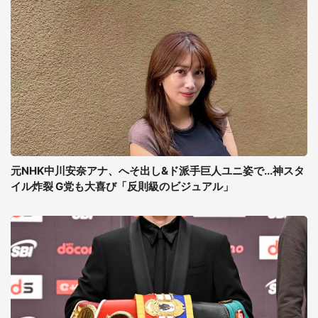
元NHK中川安奈アナ、へそ出し&ド派手巨人ユニ姿で...神スタ
イル炸裂 G党も大喜び「反則級のビジュアル」