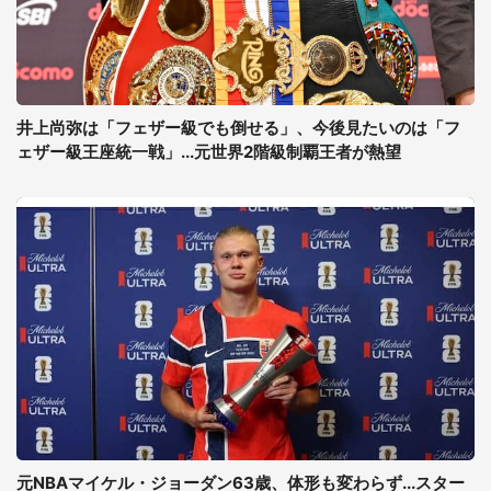
井上尚弥は「フェザー級でも倒せる」、今後見たいのは「フ
ェザー級王座統一戦」...元世界2階級制覇王者が熱望
元NBAマイケル・ジョーダン63歳、体形も変わらず...スター