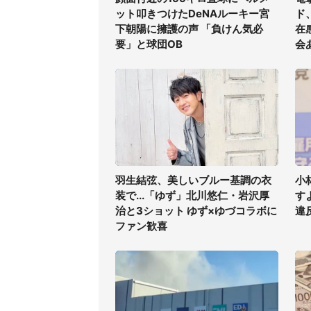
ット叩きつけたDeNAルーキー宮
ド
下朝陽に擁護の声 「負けん気必
在
要」と球団OB
会
羽生結弦、美しいブルー基調の衣
小
装で...「ゆず」北川悠仁・岩沢厚
す
治と3ショット ゆず×ゆづコラボに
違
ファン歓喜