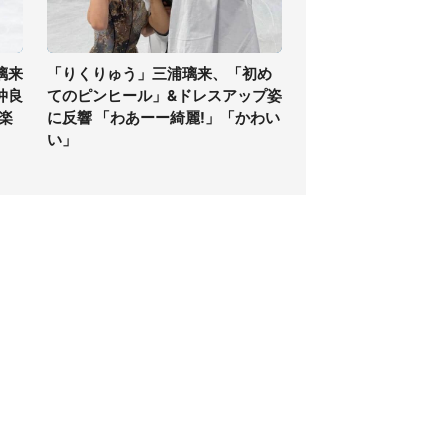
璃来
「りくりゅう」三浦璃来、「初め
仲良
てのピンヒール」&ドレスアップ姿
.楽
に反響 「わあーー綺麗!」「かわい
い」
個人情報保護方針
サイト利用規約
SNS利用ポリシー
AIポリシー