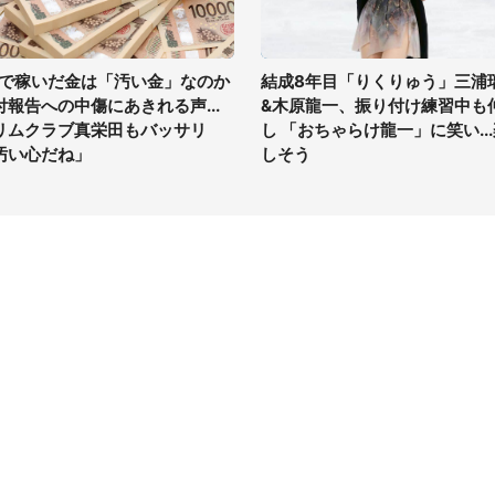
Vで稼いだ金は「汚い金」なのか
結成8年目「りくりゅう」三浦
付報告への中傷にあきれる声...
&木原龍一、振り付け練習中も
リムクラブ真栄田もバッサリ
し 「おちゃらけ龍一」に笑い..
汚い心だね」
しそう
イト
サイトについて
Tニュース
会社案内
Tトレンド
採用情報
ST会社ウォッチ
お問い合わせ
ニュース読者投稿