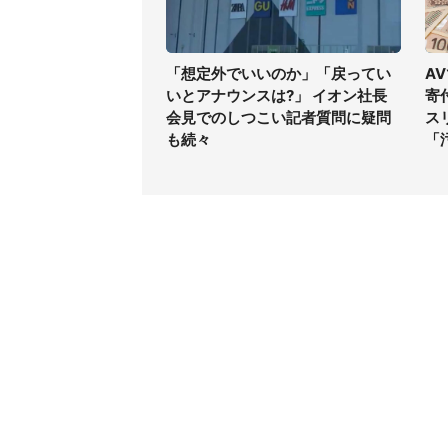
「想定外でいいのか」「戻ってい
A
いとアナウンスは?」 イオン社長
寄
会見でのしつこい記者質問に疑問
ス
も続々
「
コンテンツ
関連サ
最新記事一覧
J-CAS
コラムざんまい
J-CAS
ニュース pickup
J-CA
マネー