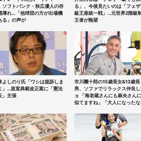
、ソフトバンク・秋広優人の存
る」、今後見たいのは「フェザ
感薄れ...「他球団の方が出場機
級王座統一戦」...元世界2階級
ある」の声が
王者が熱望
林よしのり氏「ワシは提訴しま
市川團十郎の15歳長女&13歳長
よ」...皇室典範改正案に「憲法
男、ソファでリラックス仲良し
反」主張
ョ 「海老蔵さんにも麻央さん
似てますね」「大人になったな