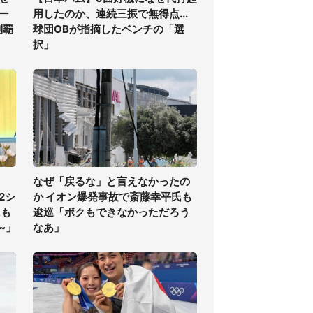
ー
用したのか、連続三振で無得点...
制覇
球団OBが指摘したベンチの「選
択」
なぜ「戻るな」と言えなかったの
2シ
か イオン爆発事故で斎藤幸平氏も
にも
逡巡「ボクもできなかっただろう
~」
なあ」