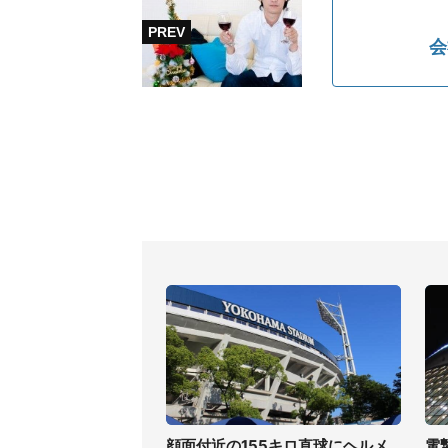
会
顔面付近の155キロ直球にヘルメ
電