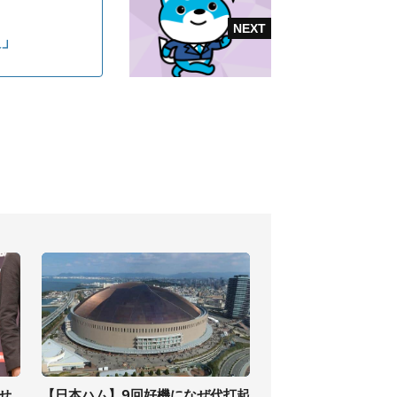
人」
せ
【日本ハム】9回好機になぜ代打起