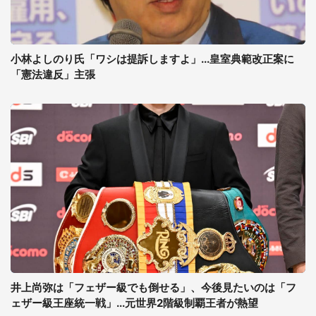
小林よしのり氏「ワシは提訴しますよ」...皇室典範改正案に
「憲法違反」主張
井上尚弥は「フェザー級でも倒せる」、今後見たいのは「フ
ェザー級王座統一戦」...元世界2階級制覇王者が熱望