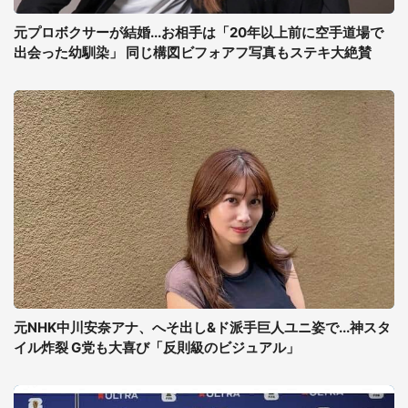
元プロボクサーが結婚...お相手は「20年以上前に空手道場で
出会った幼馴染」 同じ構図ビフォアフ写真もステキ大絶賛
元NHK中川安奈アナ、へそ出し&ド派手巨人ユニ姿で...神スタ
イル炸裂 G党も大喜び「反則級のビジュアル」