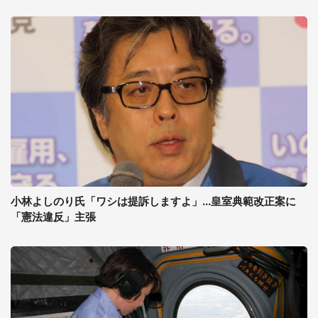
小林よしのり氏「ワシは提訴しますよ」...皇室典範改正案に
「憲法違反」主張