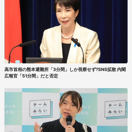
高市首相の熊本避難所「3分間」しか視察せず?SNS拡散 内閣
広報官「51分間」だと否定