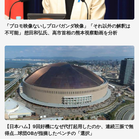
「プロモ映像ないしプロパガンダ映像」「それ以外の解釈は
不可能」 想田和弘氏、高市首相の熊本視察動画を分析
【日本ハム】9回好機になぜ代打起用したのか、連続三振で無
得点...球団OBが指摘したベンチの「選択」