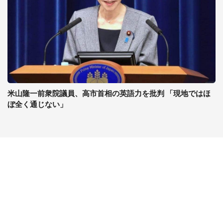
米山隆一前衆院議員、高市首相の英語力を批判 「現地ではほ
ぼ全く通じない」
コンテンツ
関連サイト
最新記事一覧
J-CASTニュース
コラムざんまい
J-CASTトレンド
ニュース pickup
J-CAST会社ウォッチ