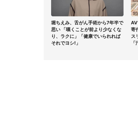
堀ちえみ、舌がん手術から7年半で
A
思い 「嘆くことが前より少なくな
寄
り、ラクに」「健康でいられれば
ス
それでヨシ!」
「
コンテンツ
関連サ
最新記事一覧
J-CAS
コラムざんまい
J-CAS
ニュース pickup
J-CA
マネー