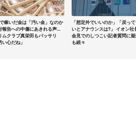
Vで稼いだ金は「汚い金」なのか
「想定外でいいのか」「戻って
付報告への中傷にあきれる声...
いとアナウンスは?」 イオン社
リムクラブ真栄田もバッサリ
会見でのしつこい記者質問に疑
汚い心だね」
も続々
イト
サイトについて
Tニュース
会社案内
Tトレンド
採用情報
ST会社ウォッチ
お問い合わせ
ニュース読者投稿