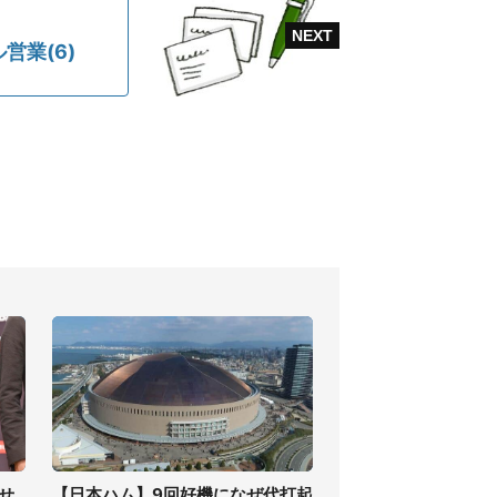
業(6)
せ
【日本ハム】9回好機になぜ代打起