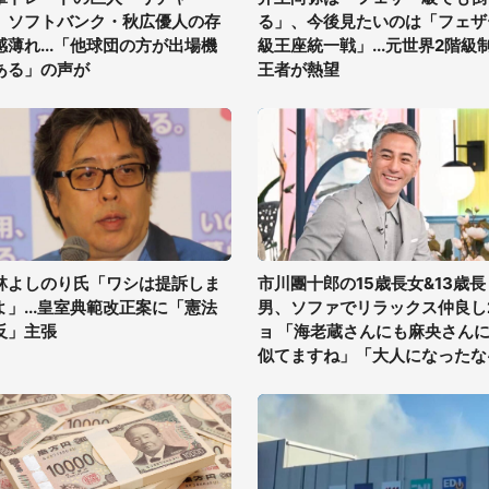
、ソフトバンク・秋広優人の存
る」、今後見たいのは「フェザ
感薄れ...「他球団の方が出場機
級王座統一戦」...元世界2階級
ある」の声が
王者が熱望
林よしのり氏「ワシは提訴しま
市川團十郎の15歳長女&13歳長
よ」...皇室典範改正案に「憲法
男、ソファでリラックス仲良し
反」主張
ョ 「海老蔵さんにも麻央さん
似てますね」「大人になったな