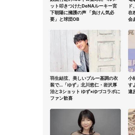
ット叩きつけたDeNAルーキー宮
ド
下朝陽に擁護の声 「負けん気必
在
要」と球団OB
会
羽生結弦、美しいブルー基調の衣
小
装で...「ゆず」北川悠仁・岩沢厚
す
治と3ショット ゆず×ゆづコラボに
違
ファン歓喜