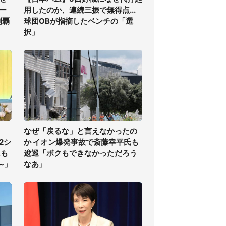
ー
用したのか、連続三振で無得点...
制覇
球団OBが指摘したベンチの「選
択」
なぜ「戻るな」と言えなかったの
2シ
か イオン爆発事故で斎藤幸平氏も
にも
逡巡「ボクもできなかっただろう
~」
なあ」