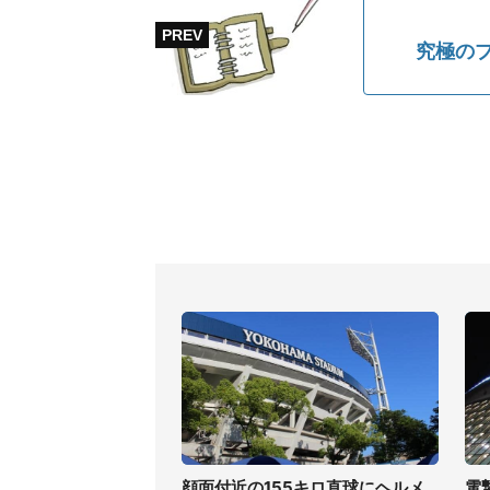
究極の
顔面付近の155キロ直球にヘルメ
電