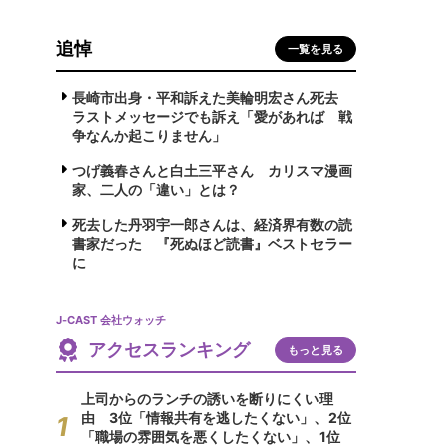
追悼
一覧を見る
長崎市出身・平和訴えた美輪明宏さん死去
ラストメッセージでも訴え「愛があれば 戦
争なんか起こりません」
つげ義春さんと白土三平さん カリスマ漫画
家、二人の「違い」とは？
死去した丹羽宇一郎さんは、経済界有数の読
書家だった 『死ぬほど読書』ベストセラー
に
J-CAST 会社ウォッチ
アクセスランキング
もっと見る
上司からのランチの誘いを断りにくい理
由 3位「情報共有を逃したくない」、2位
「職場の雰囲気を悪くしたくない」、1位