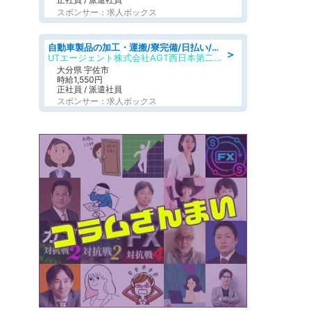
スポンサー：求人ボックス
自動車製品の加工・運搬/寮完備/日払い/工場・製造
＞
UTエージェント株式会社AGT西日本第二CU
大分県 宇佐市
時給1,550円
正社員 / 派遣社員
スポンサー：求人ボックス