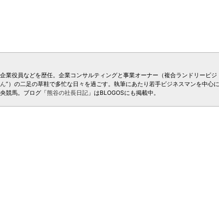
ー企業役員などを歴任。企業コンサルティングと事業オーナー（複合ランドリービジ
ん
”）の二足の草鞋で多忙な日々を過ごす。執筆にあたり若手ビジネスマンを中心
中央競馬。ブログ「
熊谷の社長日記
」はBLOGOSにも掲載中。