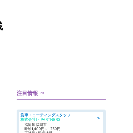
残
注目情報
PR
洗車・コーティングスタッフ
＞
株式会社I・PARTNERS
福岡県 福岡市
時給1,400円～1,750円
正社員 / 派遣社員