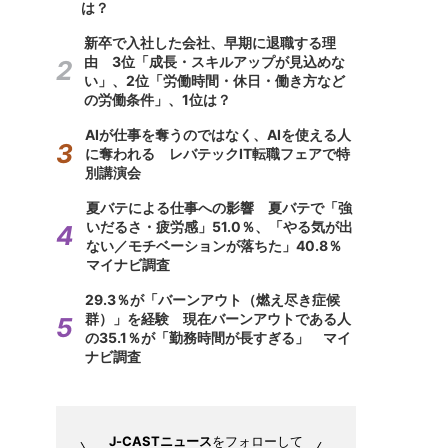
は？
新卒で入社した会社、早期に退職する理
由 3位「成長・スキルアップが見込めな
い」、2位「労働時間・休日・働き方など
の労働条件」、1位は？
AIが仕事を奪うのではなく、AIを使える人
に奪われる レバテックIT転職フェアで特
別講演会
夏バテによる仕事への影響 夏バテで「強
いだるさ・疲労感」51.0％、「やる気が出
ない／モチベーションが落ちた」40.8％
マイナビ調査
29.3％が「バーンアウト（燃え尽き症候
群）」を経験 現在バーンアウトである人
の35.1％が「勤務時間が長すぎる」 マイ
ナビ調査
J-CASTニュース
をフォローして