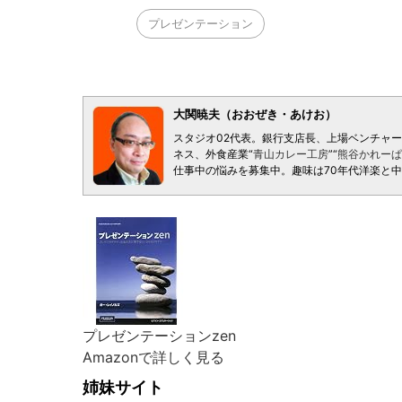
プレゼンテーション
大関暁夫（おおぜき・あけお）
スタジオ02代表。銀行支店長、上場ベンチャ
ネス、外食産業“
青山カレー工房
”“
熊谷かれーぱ
仕事中の悩みを募集中。趣味は70年代洋楽と
プレゼンテーションzen
Amazonで詳しく見る
姉妹サイト