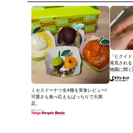
「ヒクイド
発見される 
物園に聞く
ミセスドーナツ全4種を実食レビュー!
可愛さも食べ応えもばっちりで大満
足。