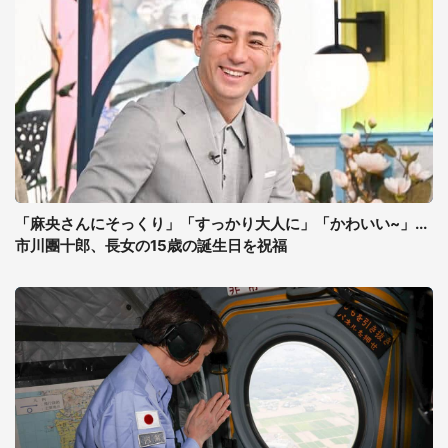
「麻央さんにそっくり」「すっかり大人に」「かわいい~」...
市川團十郎、長女の15歳の誕生日を祝福