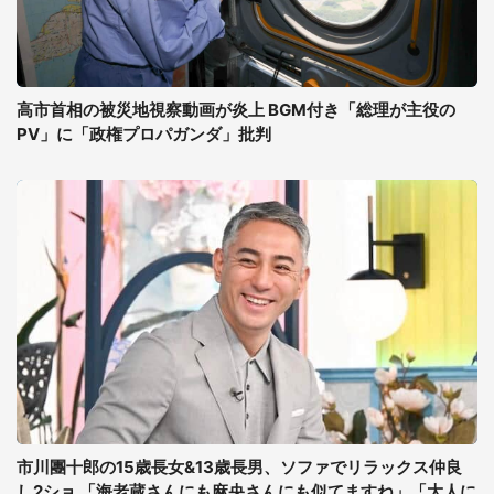
高市首相の被災地視察動画が炎上 BGM付き「総理が主役の
PV」に「政権プロパガンダ」批判
市川團十郎の15歳長女&13歳長男、ソファでリラックス仲良
し2ショ 「海老蔵さんにも麻央さんにも似てますね」「大人に