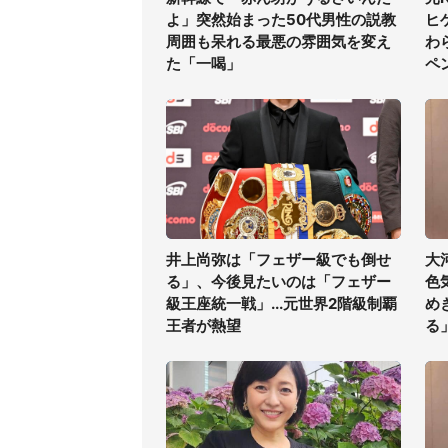
よ」突然始まった50代男性の説教
ヒ
周囲も呆れる最悪の雰囲気を変え
わ
た「一喝」
ペ
井上尚弥は「フェザー級でも倒せ
大
る」、今後見たいのは「フェザー
色
級王座統一戦」...元世界2階級制覇
め
王者が熱望
る