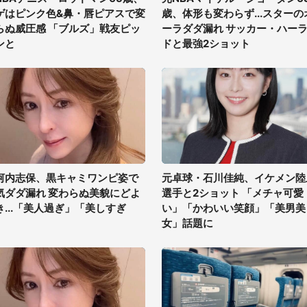
ゲはピンク色&鼻・唇ピアスで変
歳、体形も変わらず...スターの
らぬ威圧感 「ブルズ」戦友ピッ
ーラダダ漏れ サッカー・ハー
ンと
ドと最強2ショット
河内志保、黒キャミワンピ姿で
元卓球・石川佳純、イケメン陸
気ダダ漏れ 変わらぬ美貌にどよ
選手と2ショット 「メチャ可愛
き...「美人過ぎ」「美しすぎ
い」「かわいい笑顔」「美男美
」
女」話題に