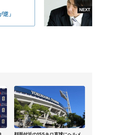
が逆」
3
顔面付近の155キロ直球にヘルメ