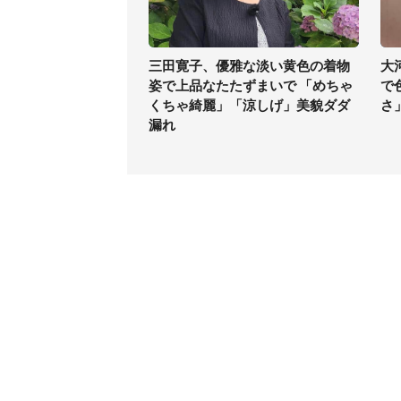
三田寛子、優雅な淡い黄色の着物
大
姿で上品なたたずまいで 「めちゃ
で
くちゃ綺麗」「涼しげ」美貌ダダ
さ
漏れ
コンテンツ
関連サ
最新記事一覧
J-CAS
コラムざんまい
J-CAS
ニュース pickup
J-CA
マネー