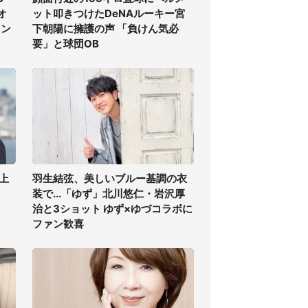
オ
ット叩きつけたDeNAルーキー宮
ラン
下朝陽に擁護の声 「負けん気必
要」と球団OB
上
羽生結弦、美しいブルー基調の衣
装で...「ゆず」北川悠仁・岩沢厚
治と3ショット ゆず×ゆづコラボに
ファン歓喜