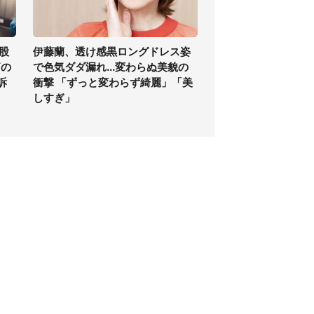
股
伊藤蘭、透け感黒ロングドレス姿
痛の
で色気ダダ漏れ...変わらぬ美貌の
訴
衝撃 「ずっと変わらず綺麗」「美
しすぎ」
個人情報保護方針
サイト利用規約
SNS利用ポリシー
AIポリシー