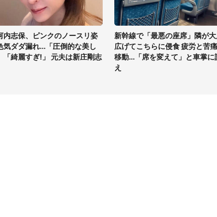
河内志保、ピンクのノースリ姿
新幹線で「最悪の座席」隣が大
色気ダダ漏れ...「圧倒的な美し
広げてこちらに侵食 疲労と苦
」「綺麗すぎ!」 元夫は新庄剛志
移動...「席を変えて」と車掌に
え
イト
サイトについて
Tニュース
会社案内
Tトレンド
採用情報
ST会社ウォッチ
お問い合わせ
ニュース読者投稿