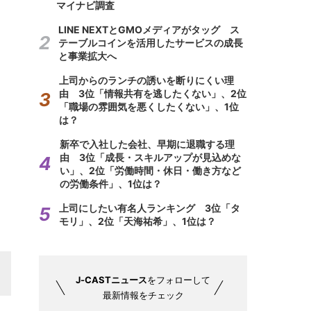
マイナビ調査
LINE NEXTとGMOメディアがタッグ ス
テーブルコインを活用したサービスの成長
と事業拡大へ
上司からのランチの誘いを断りにくい理
由 3位「情報共有を逃したくない」、2位
「職場の雰囲気を悪くしたくない」、1位
は？
新卒で入社した会社、早期に退職する理
由 3位「成長・スキルアップが見込めな
い」、2位「労働時間・休日・働き方など
の労働条件」、1位は？
上司にしたい有名人ランキング 3位「タ
モリ」、2位「天海祐希」、1位は？
J-CASTニュース
をフォローして
最新情報をチェック