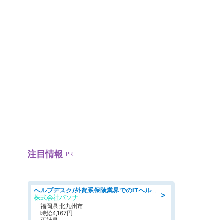
注目情報
PR
ヘルプデスク/外資系保険業界でのITヘルプデスク業務/駅近/即日勤務可/ヘルプデスク
＞
株式会社パソナ
福岡県 北九州市
時給4,167円
正社員