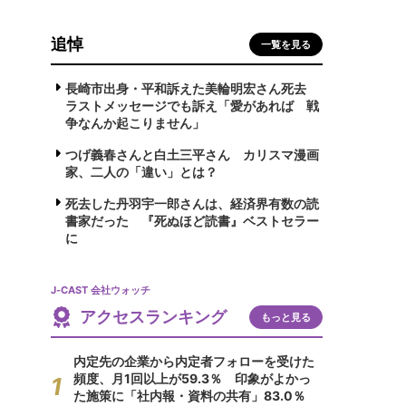
追悼
一覧を見る
長崎市出身・平和訴えた美輪明宏さん死去
ラストメッセージでも訴え「愛があれば 戦
争なんか起こりません」
つげ義春さんと白土三平さん カリスマ漫画
家、二人の「違い」とは？
死去した丹羽宇一郎さんは、経済界有数の読
書家だった 『死ぬほど読書』ベストセラー
に
J-CAST 会社ウォッチ
アクセスランキング
もっと見る
内定先の企業から内定者フォローを受けた
頻度、月1回以上が59.3％ 印象がよかっ
た施策に「社内報・資料の共有」83.0％