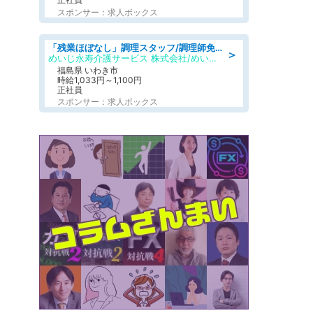
スポンサー：求人ボックス
「残業ほぼなし」調理スタッフ/調理師免許必須/正職員/日勤のみ/住宅型有料老人ホーム
＞
めいじ永寿介護サービス 株式会社/めいじ永寿介護サービスセンター
福島県 いわき市
時給1,033円～1,100円
正社員
スポンサー：求人ボックス