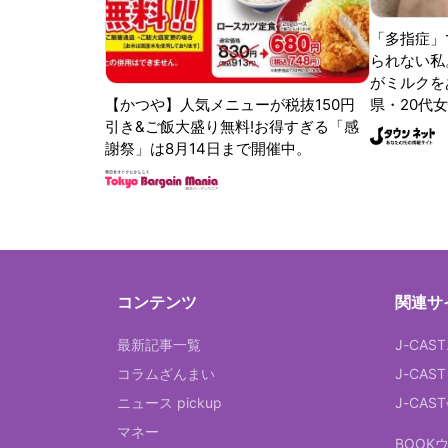
「多指症」
られない私
がミルクをあ
【かつや】人気メニューが税抜150円
県・20代女
引き&ご飯大盛り無料!お得すぎる「感
謝祭」は8月14日まで開催中。
コンテンツ
関連サ
最新記事一覧
J-CAS
コラムざんまい
J-CAS
ニュース pickup
J-CA
マネー
BOOK