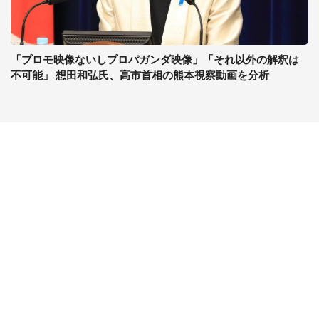
「プロモ映像ないしプロパガンダ映像」「それ以外の解釈は
不可能」 想田和弘氏、高市首相の熊本視察動画を分析
コンテンツ
関連サイト
最新記事一覧
J-CASTニュース
コラムざんまい
J-CASTトレンド
ニュース pickup
J-CAST会社ウォッチ
マネー
BOOKウォッチ
キャリア
東京バーゲンマニア
ビジネス
Jタウンネット