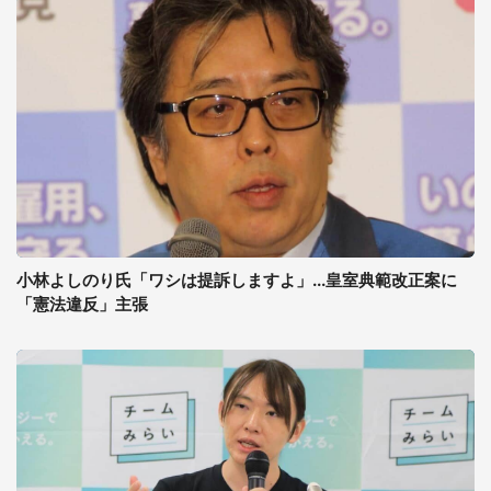
小林よしのり氏「ワシは提訴しますよ」...皇室典範改正案に
「憲法違反」主張