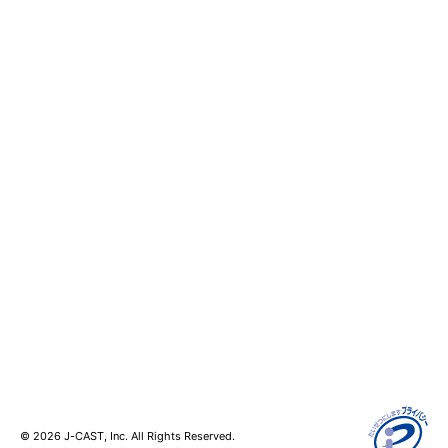
アクセスランキング
ゼロまる
サイトについて
会社案内
個人情報保護方針
採用情報
サイト利用規約
お問い合わせ
SNS利用ポリシー
ニュース読者投稿
AIポリシー
編集長からの手紙
クッキーの利用について
広告掲載
記事配信
コンテンツ二次利用
日本インターネット報道協会
© 2026 J-CAST, Inc. All Rights Reserved.