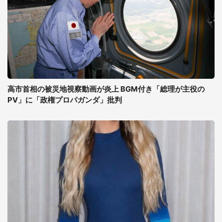
高市首相の被災地視察動画が炎上 BGM付き「総理が主役の
PV」に「政権プロパガンダ」批判