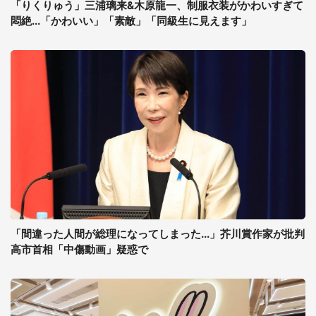
「りくりゅう」三浦璃来&木原龍一、制服衣装がかわいすぎて
悶絶...「かわいい」「素敵」「同級生に見えます」
「間違った人間が総理になってしまった...」芥川賞作家が批判
高市首相「中傷動画」疑惑で