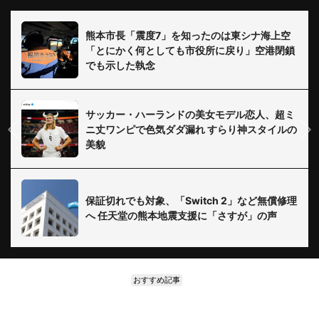
熊本市長「震度7」を知ったのは東シナ海上空
「とにかく何としても市役所に戻り」空港閉鎖
でも示した執念
サッカー・ハーランドの美女モデル恋人、超ミ
ニ丈ワンピで色気ダダ漏れ すらり神スタイルの
美貌
保証切れでも対象、「Switch 2」など無償修理
へ 任天堂の熊本地震支援に「さすが」の声
おすすめ記事