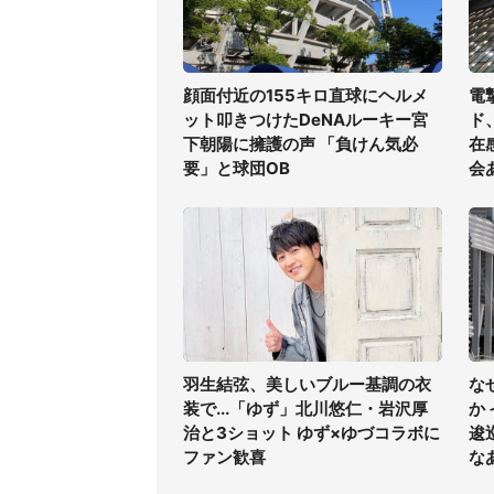
顔面付近の155キロ直球にヘルメ
電
ット叩きつけたDeNAルーキー宮
ド
下朝陽に擁護の声 「負けん気必
在
要」と球団OB
会
羽生結弦、美しいブルー基調の衣
な
装で...「ゆず」北川悠仁・岩沢厚
か
治と3ショット ゆず×ゆづコラボに
逡
ファン歓喜
な