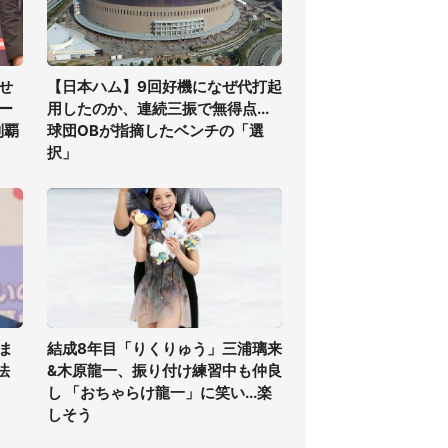
せ
【日本ハム】9回好機になぜ代打起
ー
用したのか、連続三振で無得点...
制覇
球団OBが指摘したベンチの「選
択」
ま
結成8年目「りくりゅう」三浦璃来
法
&木原龍一、振り付け練習中も仲良
し 「おちゃらけ龍一」に笑い...楽
しそう