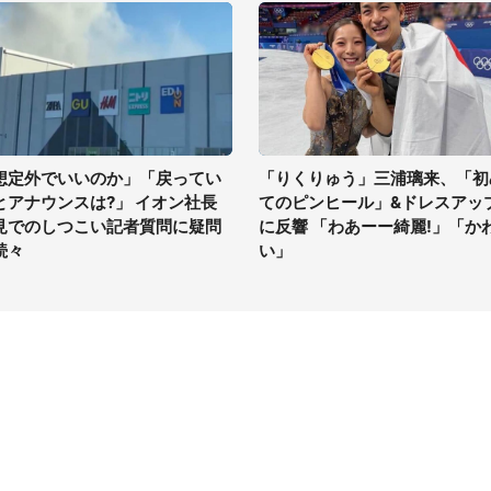
想定外でいいのか」「戻ってい
「りくりゅう」三浦璃来、「初
とアナウンスは?」 イオン社長
てのピンヒール」&ドレスアッ
見でのしつこい記者質問に疑問
に反響 「わあーー綺麗!」「か
続々
い」
イト
サイトについて
Tニュース
会社案内