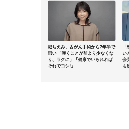
堀ちえみ、舌がん手術から7年半で
「
思い 「嘆くことが前より少なくな
い
り、ラクに」「健康でいられれば
会
それでヨシ!」
も
コンテンツ
関連サ
最新記事一覧
J-CAS