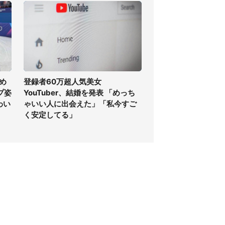
め
登録者60万超人気美女
プ姿
YouTuber、結婚を発表 「めっち
わい
ゃいい人に出会えた」「私今すご
く安定してる」
個人情報保護方針