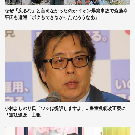
なぜ「戻るな」と言えなかったのか イオン爆発事故で斎藤幸
平氏も逡巡「ボクもできなかっただろうなあ」
小林よしのり氏「ワシは提訴しますよ」...皇室典範改正案に
「憲法違反」主張