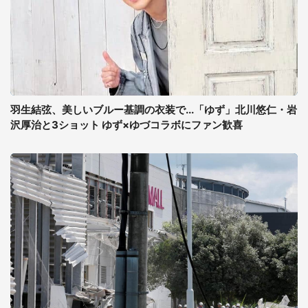
羽生結弦、美しいブルー基調の衣装で...「ゆず」北川悠仁・岩
沢厚治と3ショット ゆず×ゆづコラボにファン歓喜