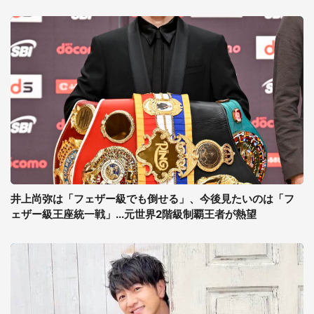
井上尚弥は「フェザー級でも倒せる」、今後見たいのは「フ
ェザー級王座統一戦」...元世界2階級制覇王者が熱望