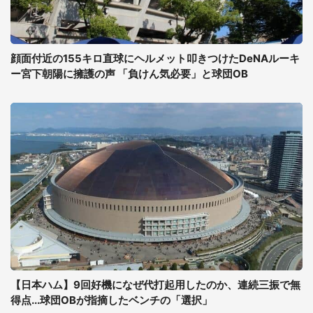
顔面付近の155キロ直球にヘルメット叩きつけたDeNAルーキ
ー宮下朝陽に擁護の声 「負けん気必要」と球団OB
【日本ハム】9回好機になぜ代打起用したのか、連続三振で無
得点...球団OBが指摘したベンチの「選択」