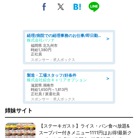
経理/病院での経理事務のお仕事/即日勤務可/車通勤可/経理/一般事務
＞
株式会社パソナ
福岡県 北九州市
時給1,380円
正社員
スポンサー：求人ボックス
製造・工場スタッフ/好条件
＞
株式会社綜合キャリアオプション
滋賀県 湖南市
時給1,450円～1,813円
正社員 / 派遣社員
スポンサー：求人ボックス
姉妹サイト
【ステーキガスト】ライス・パン食べ放題&
スープバー付きメニュー1111円はお得!最新ク