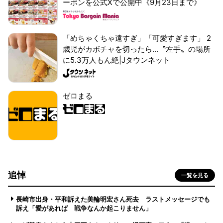
ーポンを公式Xで公開中《9月23日まで》
「めちゃくちゃ遠すぎ」「可愛すぎます」 2
歳児がカボチャを切ったら...〝左手〟の場所
に5.3万人もん絶|Jタウンネット
ゼロまる
追悼
一覧を見る
長崎市出身・平和訴えた美輪明宏さん死去 ラストメッセージでも
訴え「愛があれば 戦争なんか起こりません」