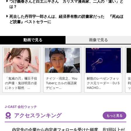
つげ義春さんと白土三平さん カリスマ漫画家、二人の「違い」と
は？
死去した丹羽宇一郎さんは、経済界有数の読書家だった 『死ぬほ
ど読書』ベストセラーに
動画で見る
画像で見る
「鬼滅の刃」禰豆子役
ナイツ・塙宣之、You
解散のレペゼンフォッ
女
の声優・鬼頭明里の姿
Tuberヒカルの落語家
クス元リーダー・DJ S
利
にネット騒然 ...
デビュー...
HACHO...
ッ
J-CAST 会社ウォッチ
アクセスランキング
もっと見る
内定先の企業から内定者フォローを受けた頻度、月1回以上が