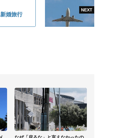
へ新婚旅行
メ
なぜ「戻るな」と言えなかったの