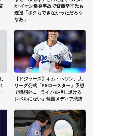
宮
か イオン爆発事故で斎藤幸平氏も
必
逡巡「ボクもできなかっただろう
なあ」
し
【ドジャース】キム・ヘソン、大
れ
リーグ公式「PSロースター」予想
ー
で構想外...「ライバル押し退ける
レベルにない」韓国メディア悲痛