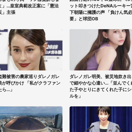
よ」...皇室典範改正案に「憲法
ット叩きつけたDeNAルーキー
反」主張
下朝陽に擁護の声 「負けん気
要」と球団OB
盗難被害の農家巡りダレノガレ
ダレノガレ明美、被災地炊き出
美が呼びかけ 「私がクラファン
で細やかな心遣い...「並んでく
ら...」
た子やとりにきてくれた子にシ
ルを」