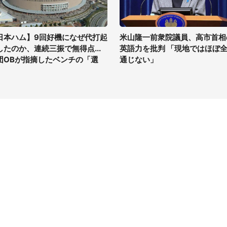
日本ハム】9回好機になぜ代打起
米山隆一前衆院議員、高市首相
したのか、連続三振で無得点...
英語力を批判 「現地ではほぼ
団OBが指摘したベンチの「選
通じない」
」
イト
サイトについて
Tニュース
会社案内
Tトレンド
採用情報
ST会社ウォッチ
お問い合わせ
ニュース読者投稿