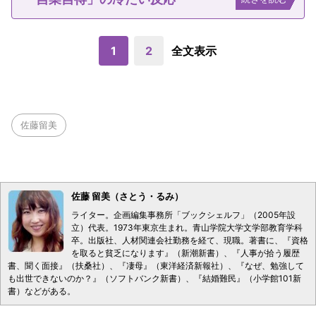
1
2
全文表示
佐藤留美
佐藤 留美（さとう・るみ）
ライター。企画編集事務所「ブックシェルフ」（2005年設
立）代表。1973年東京生まれ。青山学院大学文学部教育学科
卒。出版社、人材関連会社勤務を経て、現職。著書に、『資格
を取ると貧乏になります』（新潮新書）、『人事が拾う履歴
書、聞く面接』（扶桑社）、『凄母』（東洋経済新報社）、『なぜ、勉強して
も出世できないのか？』（ソフトバンク新書）、『結婚難民』（小学館101新
書）などがある。