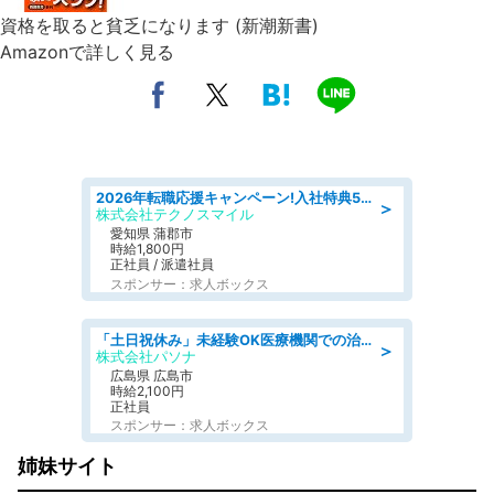
資格を取ると貧乏になります (新潮新書)
Amazonで詳しく見る
2026年転職応援キャンペーン!入社特典58万円/デンソーで働こう!自動車工場で小型部品の検査業務 denso aichi
＞
株式会社テクノスマイル
愛知県 蒲郡市
時給1,800円
正社員 / 派遣社員
スポンサー：求人ボックス
「土日祝休み」未経験OK医療機関での治験コーディネーターのお仕事
＞
株式会社パソナ
広島県 広島市
時給2,100円
正社員
スポンサー：求人ボックス
姉妹サイト