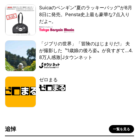
Suicaのペンギン"夏のラッキーバッグ"が8月
8日に発売。Pensta史上最も豪華な7点入り
だよ~。
「ジブリの世界」「冒険のはじまりだ!」 夫
が撮影した〝1歳娘の後ろ姿〟が良すぎて...4.
8万人感激|Jタウンネット
ゼロまる
追悼
一覧を見る