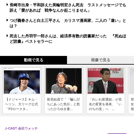
長崎市出身・平和訴えた美輪明宏さん死去 ラストメッセージでも
訴え「愛があれば 戦争なんか起こりません」
つげ義春さんと白土三平さん カリスマ漫画家、二人の「違い」と
は？
死去した丹羽宇一郎さんは、経済界有数の読書家だった 『死ぬほ
ど読書』ベストセラーに
動画で見る
画像で見る
【ドジャース】キム・
新党結成で「「騙し討
「れいわ新選組」が党
登
ヘソン、大リーグ公式
ちにあった気分」と怒
名の変更を発表、「い
女
「PSロースタ...
ったひろゆき妻...
のちの党」へ ...
発
J-CAST 会社ウォッチ