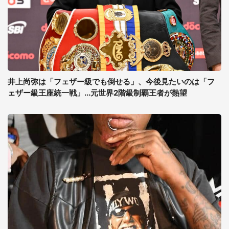
井上尚弥は「フェザー級でも倒せる」、今後見たいのは「フ
ェザー級王座統一戦」...元世界2階級制覇王者が熱望