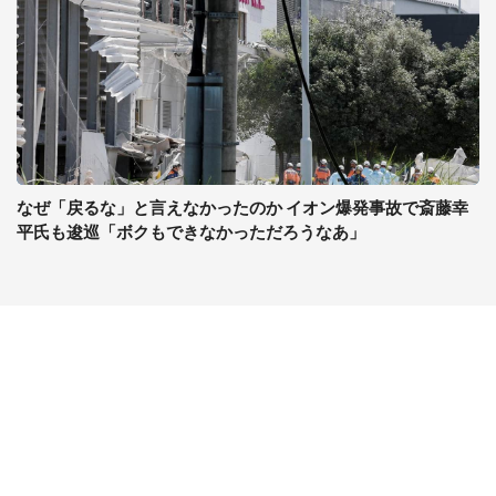
なぜ「戻るな」と言えなかったのか イオン爆発事故で斎藤幸
平氏も逡巡「ボクもできなかっただろうなあ」
コンテンツ
関連サイト
最新記事一覧
J-CASTニュース
コラムざんまい
J-CASTトレンド
ニュース pickup
J-CAST会社ウォッチ