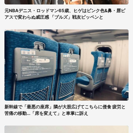
元NBAデニス・ロッドマン65歳、ヒゲはピンク色&鼻・唇ピ
アスで変わらぬ威圧感 「ブルズ」戦友ピッペンと
新幹線で「最悪の座席」隣が大股広げてこちらに侵食 疲労と
苦痛の移動...「席を変えて」と車掌に訴え