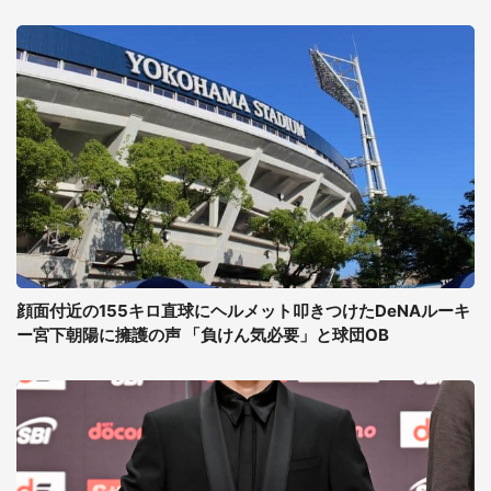
顔面付近の155キロ直球にヘルメット叩きつけたDeNAルーキ
ー宮下朝陽に擁護の声 「負けん気必要」と球団OB