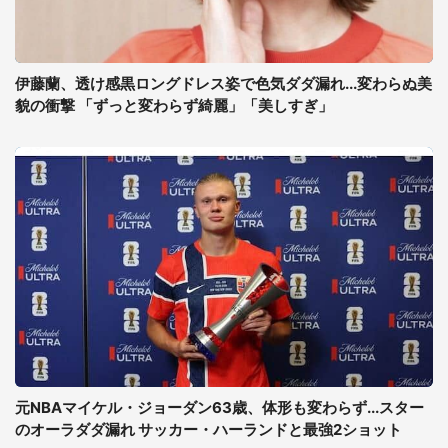
伊藤蘭、透け感黒ロングドレス姿で色気ダダ漏れ...変わらぬ美
貌の衝撃 「ずっと変わらず綺麗」「美しすぎ」
元NBAマイケル・ジョーダン63歳、体形も変わらず...スター
のオーラダダ漏れ サッカー・ハーランドと最強2ショット