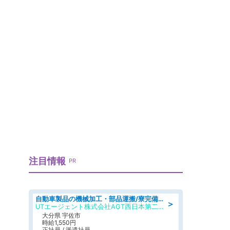
注目情報
PR
自動車製品の機械加工・部品運搬/寮完備/日払い/工場・製造
＞
UTエージェント株式会社AGT西日本第二CU
大分県 宇佐市
時給1,550円
正社員 / 派遣社員