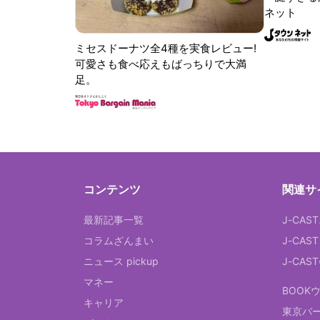
ネット
ミセスドーナツ全4種を実食レビュー!
可愛さも食べ応えもばっちりで大満
足。
コンテンツ
関連サ
最新記事一覧
J-CAS
コラムざんまい
J-CAS
ニュース pickup
J-CA
マネー
BOOK
キャリア
東京バ