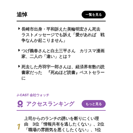
追悼
一覧を見る
長崎市出身・平和訴えた美輪明宏さん死去
ラストメッセージでも訴え「愛があれば 戦
争なんか起こりません」
つげ義春さんと白土三平さん カリスマ漫画
家、二人の「違い」とは？
死去した丹羽宇一郎さんは、経済界有数の読
書家だった 『死ぬほど読書』ベストセラー
に
J-CAST 会社ウォッチ
アクセスランキング
もっと見る
上司からのランチの誘いを断りにくい理
由 3位「情報共有を逃したくない」、2位
「職場の雰囲気を悪くしたくない」、1位