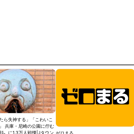
たら失神する」「こわいこ
」 兵庫・尼崎の公園に佇む
〟に1.3万人戦慄|Jタウン
ゼロまる