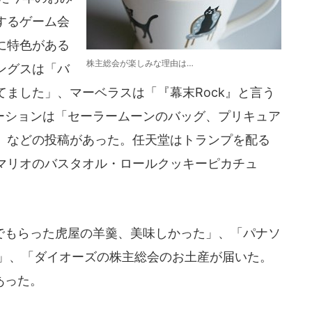
するゲーム会
に特色がある
株主総会が楽しみな理由は…
ングスは「バ
ました」、マーベラスは「『幕末Rock』と言う
メーションは「セーラームーンのバッグ、プリキュア
」などの投稿があった。任天堂はトランプを配る
マリオのバスタオル・ロールクッキーピカチュ
もらった虎屋の羊羹、美味しかった」、「パナソ
ト」、「ダイオーズの株主総会のお土産が届いた。
あった。