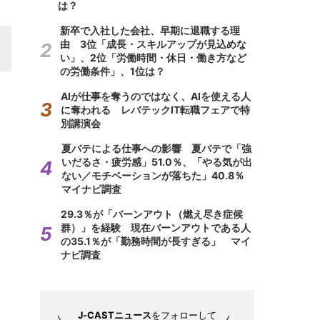
は？
新卒で入社した会社、早期に退職する理
由 3位「成長・スキルアップが見込めな
い」、2位「労働時間・休日・働き方など
の労働条件」、1位は？
AIが仕事を奪うのではなく、AIを使える人
に奪われる レバテックIT転職フェアで特
別講演会
夏バテによる仕事への影響 夏バテで「強
いだるさ・疲労感」51.0％、「やる気が出
ない／モチベーションが落ちた」40.8％
マイナビ調査
29.3％が「バーンアウト（燃え尽き症候
群）」を経験 現在バーンアウトである人
の35.1％が「勤務時間が長すぎる」 マイ
ナビ調査
J-CASTニュース
をフォローして