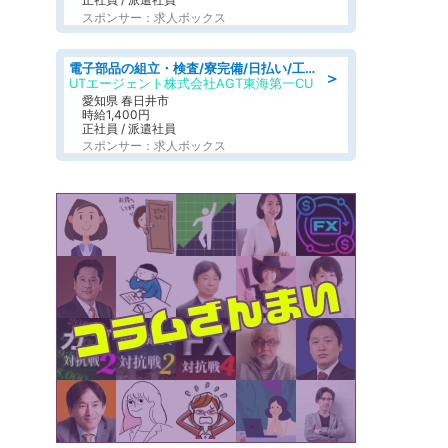
スポンサー：求人ボックス
電子部品の組立・検査/寮完備/日払い/工場・製造
＞
UTエージェント株式会社AGT東海第一CU
愛知県 春日井市
時給1,400円
正社員 / 派遣社員
スポンサー：求人ボックス