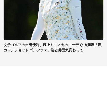
女子ゴルフの吉田優利、膝上ミニスカのコーデでLA満喫「激
カワ」ショット ゴルフウェア姿と雰囲気変わって
コンテンツ
関連サイト
最新記事一覧
J-CASTニュース
コラムざんまい
J-CASTトレンド
ニュース pickup
J-CAST会社ウォッチ