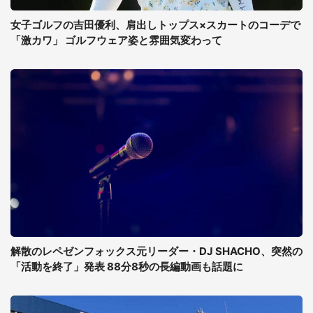
女子ゴルフの吉田優利、肩出しトップス×スカートのコーデで
「激カワ」 ゴルフウェア姿と雰囲気変わって
解散のレペゼンフォックス元リーダー・DJ SHACHO、突然の
「活動を終了」発表 88分8秒の長編動画も話題に