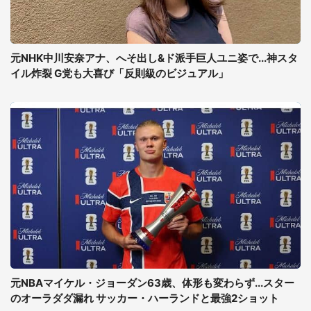
元NHK中川安奈アナ、へそ出し&ド派手巨人ユニ姿で...神スタ
イル炸裂 G党も大喜び「反則級のビジュアル」
元NBAマイケル・ジョーダン63歳、体形も変わらず...スター
のオーラダダ漏れ サッカー・ハーランドと最強2ショット