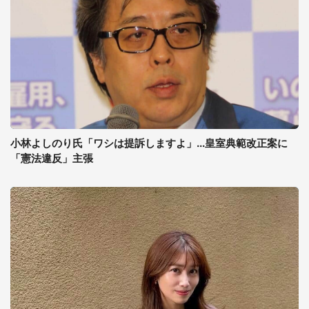
小林よしのり氏「ワシは提訴しますよ」...皇室典範改正案に
「憲法違反」主張