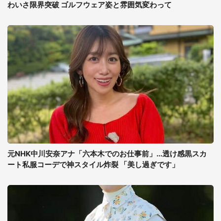
わいさ限界突破 ゴルフウェア姿と雰囲気変わって
元NHK中川安奈アナ「六本木でのお仕事前」...透け感黒スカ
ート私服コーデで神スタイル炸裂 「美し過ぎです」