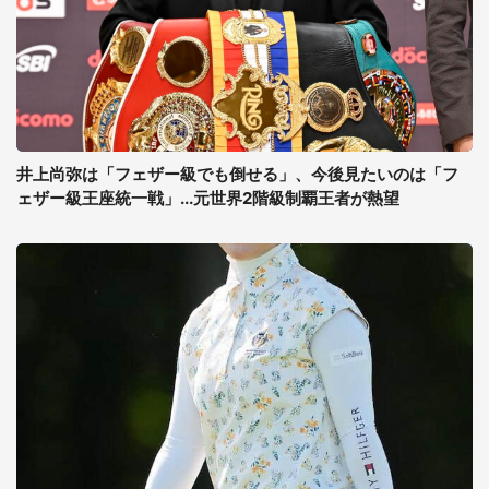
井上尚弥は「フェザー級でも倒せる」、今後見たいのは「フ
ェザー級王座統一戦」...元世界2階級制覇王者が熱望