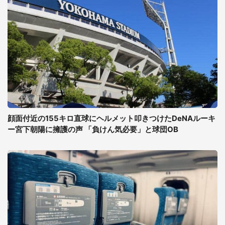
顔面付近の155キロ直球にヘルメット叩きつけたDeNAルーキ
ー宮下朝陽に擁護の声 「負けん気必要」と球団OB