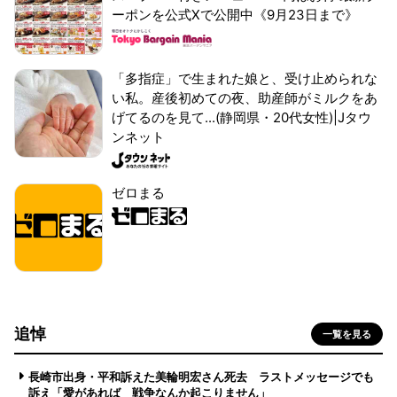
ーポンを公式Xで公開中《9月23日まで》
「多指症」で生まれた娘と、受け止められな
い私。産後初めての夜、助産師がミルクをあ
げてるのを見て...(静岡県・20代女性)|Jタウ
ンネット
ゼロまる
追悼
一覧を見る
長崎市出身・平和訴えた美輪明宏さん死去 ラストメッセージでも
訴え「愛があれば 戦争なんか起こりません」