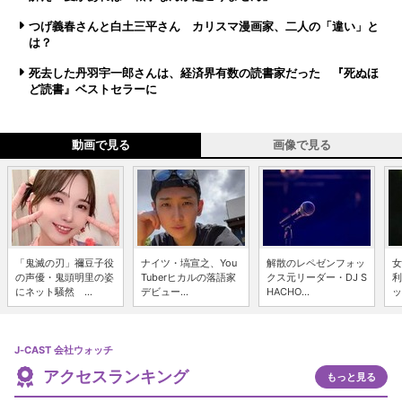
つげ義春さんと白土三平さん カリスマ漫画家、二人の「違い」と
は？
死去した丹羽宇一郎さんは、経済界有数の読書家だった 『死ぬほ
ど読書』ベストセラーに
動画で見る
画像で見る
「鬼滅の刃」禰豆子役
ナイツ・塙宣之、You
解散のレペゼンフォッ
女
の声優・鬼頭明里の姿
Tuberヒカルの落語家
クス元リーダー・DJ S
利
にネット騒然 ...
デビュー...
HACHO...
ッ
J-CAST 会社ウォッチ
アクセスランキング
もっと見る