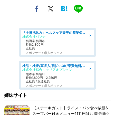
「土日祝休み」ヘルスケア業界の産業保健師/高時給/未経験OK/要資格:保健師、正看護師
＞
株式会社パソナ
福岡県 福岡市
時給2,300円
正社員
スポンサー：求人ボックス
検品・検査/高収入/日払いOK/寮費無料/日勤/20・30・40代活躍中
＞
株式会社綜合キャリアオプション
熊本県 菊陽町
時給1,800円～2,250円
正社員 / 派遣社員
スポンサー：求人ボックス
姉妹サイト
【ステーキガスト】ライス・パン食べ放題&
スープバー付きメニュー1111円はお得!最新ク