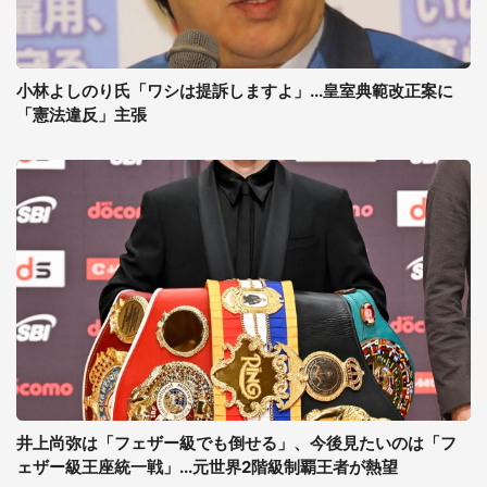
小林よしのり氏「ワシは提訴しますよ」...皇室典範改正案に
「憲法違反」主張
井上尚弥は「フェザー級でも倒せる」、今後見たいのは「フ
ェザー級王座統一戦」...元世界2階級制覇王者が熱望