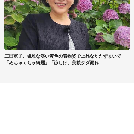
三田寛子、優雅な淡い黄色の着物姿で上品なたたずまいで
「めちゃくちゃ綺麗」「涼しげ」美貌ダダ漏れ
コンテンツ
関連サイト
最新記事一覧
J-CASTニュース
コラムざんまい
J-CASTトレンド
ニュース pickup
J-CAST会社ウォッチ