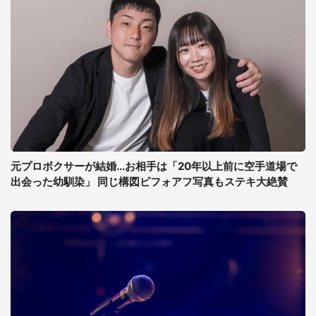
元プロボクサーが結婚...お相手は「20年以上前に空手道場で
出会った幼馴染」 同じ構図ビフォアフ写真もステキ大絶賛