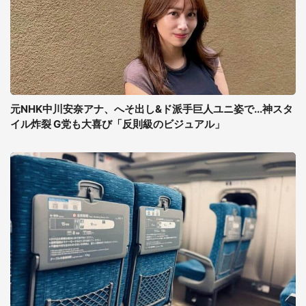
元NHK中川安奈アナ、へそ出し&ド派手巨人ユニ姿で...神スタ
イル炸裂 G党も大喜び「反則級のビジュアル」