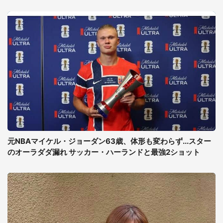
元NBAマイケル・ジョーダン63歳、体形も変わらず...スター
のオーラダダ漏れ サッカー・ハーランドと最強2ショット