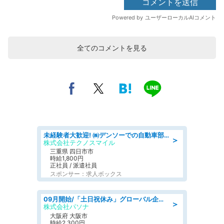
全てのコメントを見る
未経験者大歓迎! ㈱デンソーでの自動車部品の組立作業 denso aichi
＞
株式会社テクノスマイル
三重県 四日市市
時給1,800円
正社員 / 派遣社員
スポンサー：求人ボックス
09月開始/「土日祝休み」グローバル企業での産業保健のお仕事/保健師/高時給/残業なし/服装自由
＞
株式会社パソナ
大阪府 大阪市
時給2,300円