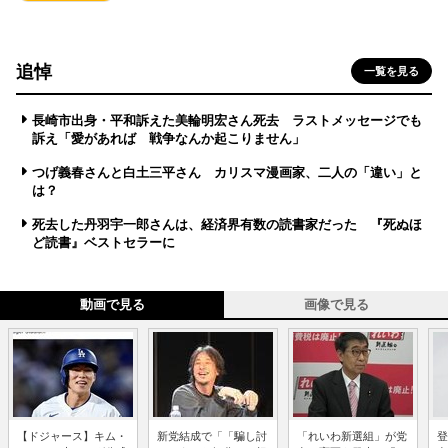
追悼
一覧を見る
長崎市出身・平和訴えた美輪明宏さん死去 ラストメッセージでも
訴え「愛があれば 戦争なんか起こりません」
つげ義春さんと白土三平さん カリスマ漫画家、二人の「違い」と
は？
死去した丹羽宇一郎さんは、経済界有数の読書家だった 『死ぬほ
ど読書』ベストセラーに
動画で見る
画像で見る
【ドジャース】キム・
新党結成で「「騙し討
「れいわ新選組」が党
登