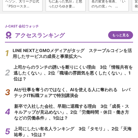
ヘソン、大リーグ公式
ちにあった気分」と怒
名の変更を発表、「い
女
「PSロースタ...
ったひろゆき妻...
のちの党」へ ...
発
J-CAST 会社ウォッチ
アクセスランキング
もっと見る
LINE NEXTとGMOメディアがタッグ ステーブルコインを活
用したサービスの成長と事業拡大へ
上司からのランチの誘いを断りにくい理由 3位「情報共有を
逃したくない」、2位「職場の雰囲気を悪くしたくない」、1
位は？
AIが仕事を奪うのではなく、AIを使える人に奪われる レバ
テックIT転職フェアで特別講演会
新卒で入社した会社、早期に退職する理由 3位「成長・ス
キルアップが見込めない」、2位「労働時間・休日・働き方
などの労働条件」、1位は？
上司にしたい有名人ランキング 3位「タモリ」、2位「天海
祐希」、1位は？