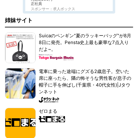
正社員
スポンサー：求人ボックス
姉妹サイト
Suicaのペンギン"夏のラッキーバッグ"が8月
8日に発売。Pensta史上最も豪華な7点入り
だよ~。
電車に乗った途端にグズる2歳息子。空いた
席に座ったら、隣の怖そうな男性客が息子の
帽子に手を伸ばし(千葉県・40代女性)|Jタウ
ンネット
ゼロまる