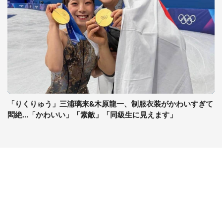
「りくりゅう」三浦璃来&木原龍一、制服衣装がかわいすぎて
悶絶...「かわいい」「素敵」「同級生に見えます」
コンテンツ
関連サイト
最新記事一覧
J-CASTニュース
コラムざんまい
J-CASTトレンド