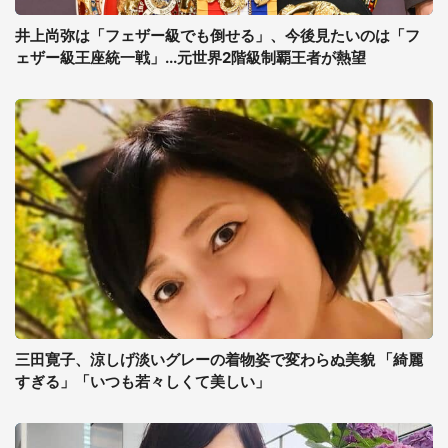
井上尚弥は「フェザー級でも倒せる」、今後見たいのは「フ
ェザー級王座統一戦」...元世界2階級制覇王者が熱望
三田寛子、涼しげ淡いグレーの着物姿で変わらぬ美貌 「綺麗
すぎる」「いつも若々しくて美しい」