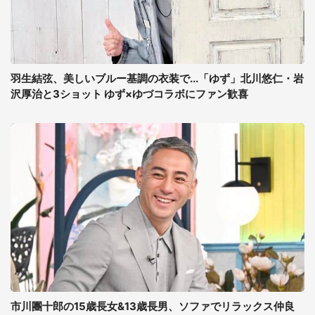
羽生結弦、美しいブルー基調の衣装で...「ゆず」北川悠仁・岩
沢厚治と3ショット ゆず×ゆづコラボにファン歓喜
市川團十郎の15歳長女&13歳長男、ソファでリラックス仲良