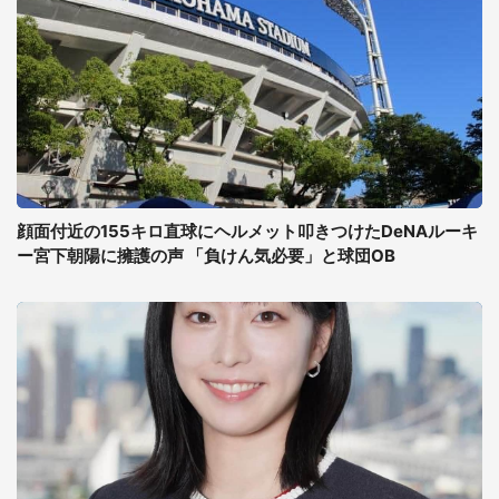
顔面付近の155キロ直球にヘルメット叩きつけたDeNAルーキ
ー宮下朝陽に擁護の声 「負けん気必要」と球団OB