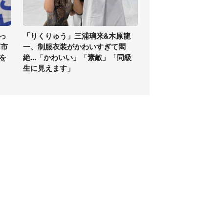
っ
「りくりゅう」三浦璃来&木原龍
高市
一、制服衣装がかわいすぎて悶
を
絶...「かわいい」「素敵」「同級
生に見えます」
個人情報保護方針
サイト利用規約
SNS利用ポリシー
AIポリシー