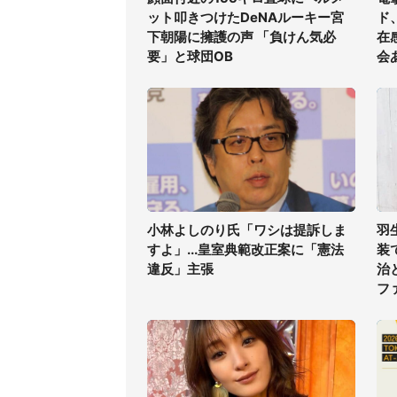
ット叩きつけたDeNAルーキー宮
ド
下朝陽に擁護の声 「負けん気必
在
要」と球団OB
会
小林よしのり氏「ワシは提訴しま
羽
すよ」...皇室典範改正案に「憲法
装
違反」主張
治
フ