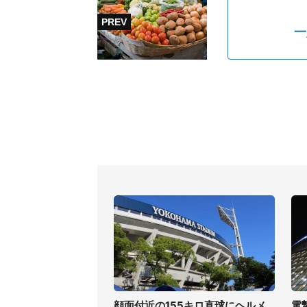
一
顔面付近の155キロ直球にヘルメ
電