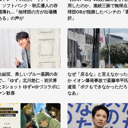
、ソフトバンク・秋広優人の存
用したのか、連続三振で無得点..
感薄れ...「他球団の方が出場機
球団OBが指摘したベンチの「
ある」の声が
択」
生結弦、美しいブルー基調の衣
なぜ「戻るな」と言えなかった
で...「ゆず」北川悠仁・岩沢厚
か イオン爆発事故で斎藤幸平
と3ショット ゆず×ゆづコラボに
逡巡「ボクもできなかっただろ
ァン歓喜
なあ」