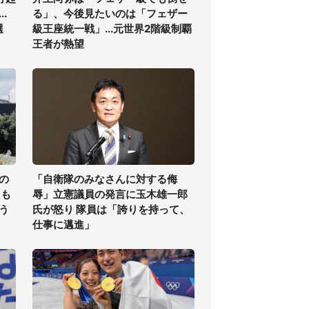
.
る」、今後見たいのは「フェザー
選
級王座統一戦」...元世界2階級制覇
王者が熱望
の
「自衛隊のみなさんに対する侮
氏も
辱」立憲議員の発言に玉木雄一郎
う
氏が怒り 隊員は「誇りを持って、
仕事に邁進」