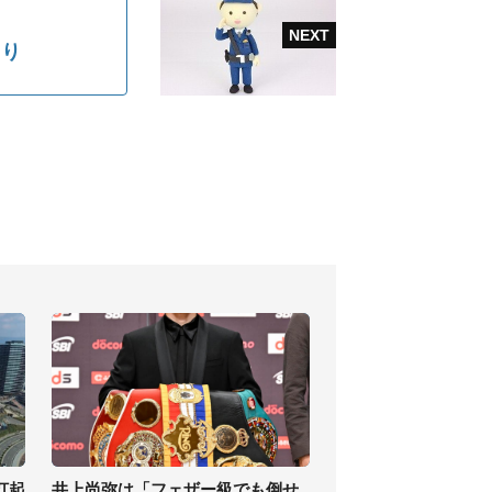
くり
打起
井上尚弥は「フェザー級でも倒せ