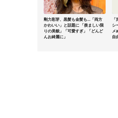
剛力彩芽、黒髪も金髪も...「両方
「
かわいい」と話題に 「羨ましい限
シ
りの美貌」「可愛すぎ」「どんど
メ
んお綺麗に」
自
コンテンツ
関連サ
最新記事一覧
J-CAS
コラムざんまい
J-CAS
ニュース pickup
J-CA
マネー