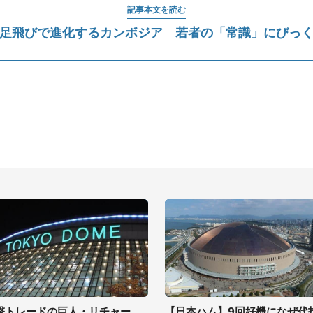
記事本文を読む
足飛びで進化するカンボジア 若者の「常識」にびっ
撃トレードの巨人・リチャー
【日本ハム】9回好機になぜ代