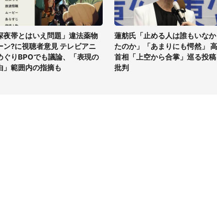
深夜帯とはいえ問題」違法薬物
蓮舫氏「止める人は誰もいなか
ーン?に視聴者意見 テレビアニ
たのか」「あまりにも愕然」 
めぐりBPOでも議論、「表現の
首相「上空から合掌」巡る投稿
由」範囲内の指摘も
批判
イト
サイトについて
Tニュース
会社案内
Tトレンド
採用情報
ST会社ウォッチ
お問い合わせ
ニュース読者投稿