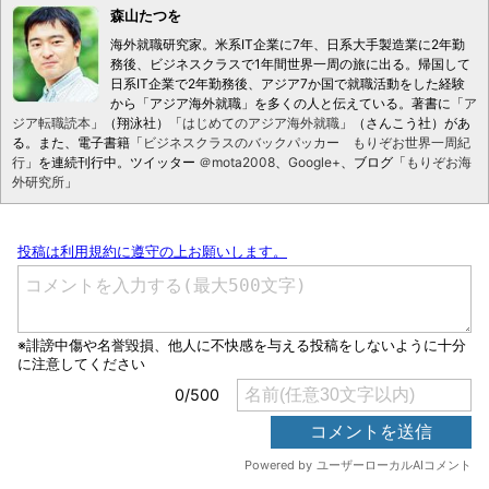
森山たつを
海外就職研究家。米系IT企業に7年、日系大手製造業に2年勤
務後、ビジネスクラスで1年間世界一周の旅に出る。帰国して
日系IT企業で2年勤務後、アジア7か国で就職活動をした経験
から「アジア海外就職」を多くの人と伝えている。著書に「
ア
ジア転職読本
」（翔泳社）「
はじめてのアジア海外就職
」（さんこう社）があ
る。また、電子書籍「
ビジネスクラスのバックパッカー もりぞお世界一周紀
行
」を連続刊行中。ツイッター
＠mota2008
、
Google+
、ブログ「
もりぞお海
外研究所
」