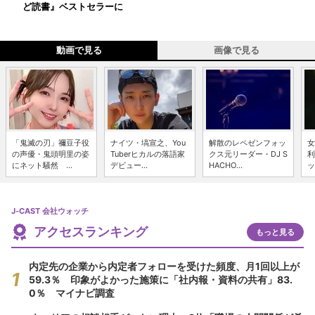
ど読書』ベストセラーに
動画で見る
画像で見る
「鬼滅の刃」禰豆子役
ナイツ・塙宣之、You
解散のレペゼンフォッ
女
の声優・鬼頭明里の姿
Tuberヒカルの落語家
クス元リーダー・DJ S
利
にネット騒然 ...
デビュー...
HACHO...
ッ
J-CAST 会社ウォッチ
アクセスランキング
もっと見る
内定先の企業から内定者フォローを受けた頻度、月1回以上が
59.3％ 印象がよかった施策に「社内報・資料の共有」83.
0％ マイナビ調査