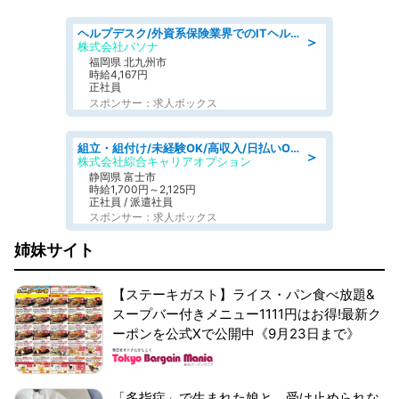
ヘルプデスク/外資系保険業界でのITヘルプデスク業務/駅近/即日勤務可/ヘルプデスク
＞
株式会社パソナ
福岡県 北九州市
時給4,167円
正社員
スポンサー：求人ボックス
組立・組付け/未経験OK/高収入/日払いOK/寮費無料/交替制
＞
株式会社綜合キャリアオプション
静岡県 富士市
時給1,700円～2,125円
正社員 / 派遣社員
スポンサー：求人ボックス
姉妹サイト
【ステーキガスト】ライス・パン食べ放題&
スープバー付きメニュー1111円はお得!最新ク
ーポンを公式Xで公開中《9月23日まで》
「多指症」で生まれた娘と、受け止められな