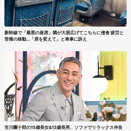
新幹線で「最悪の座席」隣が大股広げてこちらに侵食 疲労と
苦痛の移動...「席を変えて」と車掌に訴え
市川團十郎の15歳長女&13歳長男、ソファでリラックス仲良