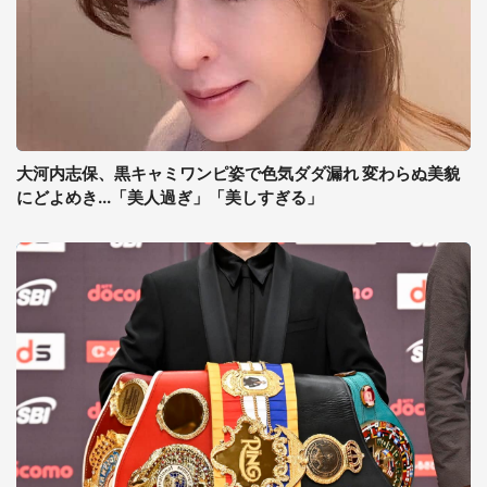
大河内志保、黒キャミワンピ姿で色気ダダ漏れ 変わらぬ美貌
にどよめき...「美人過ぎ」「美しすぎる」