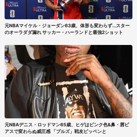
元NBAマイケル・ジョーダン63歳、体形も変わらず...スター
のオーラダダ漏れ サッカー・ハーランドと最強2ショット
元NBAデニス・ロッドマン65歳、ヒゲはピンク色&鼻・唇ピ
アスで変わらぬ威圧感 「ブルズ」戦友ピッペンと