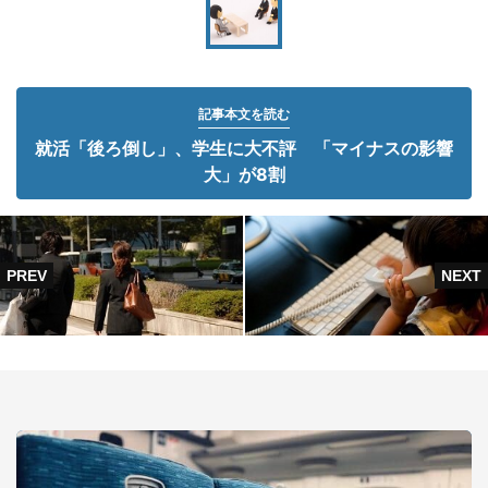
記事本文を読む
就活「後ろ倒し」、学生に大不評 「マイナスの影響
大」が8割