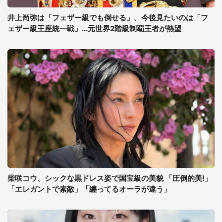
井上尚弥は「フェザー級でも倒せる」、今後見たいのは「フ
ェザー級王座統一戦」...元世界2階級制覇王者が熱望
柴咲コウ、シックな黒ドレス姿で国宝級の美貌 「圧倒的美!」
「エレガントで素敵」「纏ってるオーラが違う」