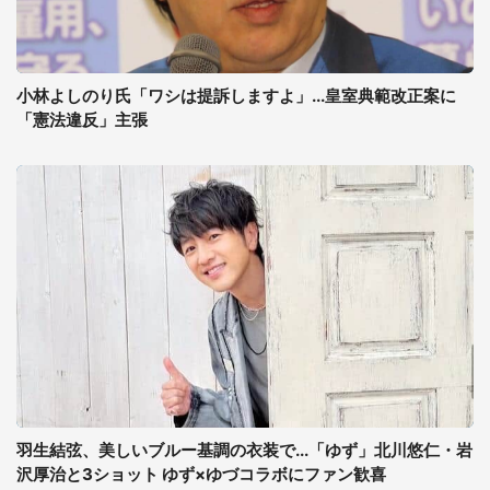
小林よしのり氏「ワシは提訴しますよ」...皇室典範改正案に
「憲法違反」主張
羽生結弦、美しいブルー基調の衣装で...「ゆず」北川悠仁・岩
沢厚治と3ショット ゆず×ゆづコラボにファン歓喜