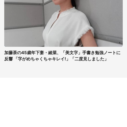
加藤茶の45歳年下妻・綾菜、「美文字」手書き勉強ノートに
反響 「字がめちゃくちゃキレイ!」「二度見しました」
コンテンツ
関連サイト
最新記事一覧
J-CASTニュース
コラムざんまい
J-CASTトレンド
ニュース pickup
J-CAST会社ウォッチ