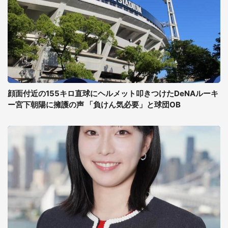
顔面付近の155キロ直球にヘルメット叩きつけたDeNAルーキ
ー宮下朝陽に擁護の声 「負けん気必要」と球団OB