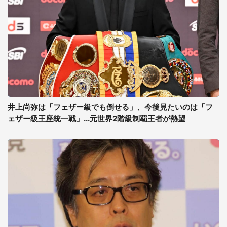
井上尚弥は「フェザー級でも倒せる」、今後見たいのは「フ
ェザー級王座統一戦」...元世界2階級制覇王者が熱望