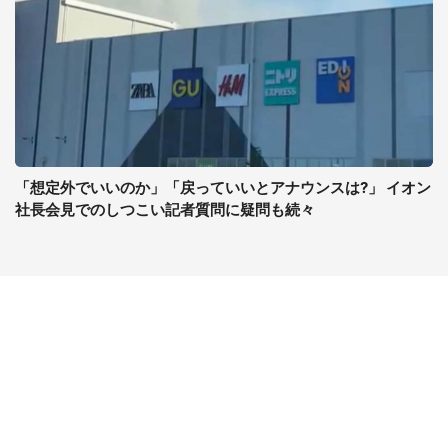
「想定外でいいのか」「戻っていいとアナウンスは?」 イオン
社長会見でのしつこい記者質問に疑問も続々
コンテンツ
関連サイト
最新記事一覧
J-CASTニュース
コラムざんまい
J-CASTトレンド
ニュース pickup
J-CAST会社ウォッチ