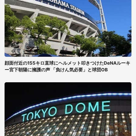
顔面付近の155キロ直球にヘルメット叩きつけたDeNAルーキ
ー宮下朝陽に擁護の声 「負けん気必要」と球団OB