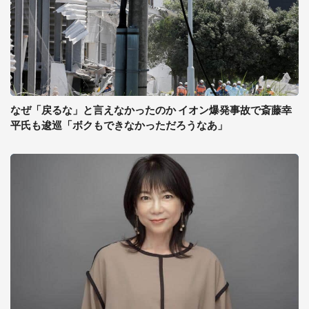
なぜ「戻るな」と言えなかったのか イオン爆発事故で斎藤幸
平氏も逡巡「ボクもできなかっただろうなあ」