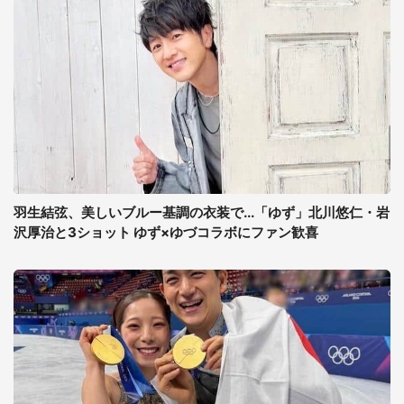
羽生結弦、美しいブルー基調の衣装で...「ゆず」北川悠仁・岩
沢厚治と3ショット ゆず×ゆづコラボにファン歓喜