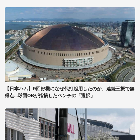
【日本ハム】9回好機になぜ代打起用したのか、連続三振で無
得点...球団OBが指摘したベンチの「選択」