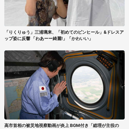
「りくりゅう」三浦璃来、「初めてのピンヒール」&ドレスア
ップ姿に反響 「わあーー綺麗!」「かわいい」
高市首相の被災地視察動画が炎上 BGM付き「総理が主役の