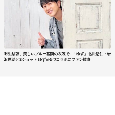
羽生結弦、美しいブルー基調の衣装で...「ゆず」北川悠仁・岩
沢厚治と3ショット ゆず×ゆづコラボにファン歓喜
コンテンツ
関連サイト
最新記事一覧
J-CASTニュース
コラムざんまい
J-CASTトレンド