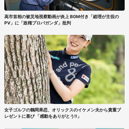
高市首相の被災地視察動画が炎上 BGM付き「総理が主役の
PV」に「政権プロパガンダ」批判
女子ゴルフの鶴岡果恋、オリックスのイケメン夫から貴重プ
レゼントに喜び 「感動をありがとう!!」