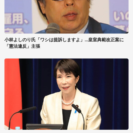
小林よしのり氏「ワシは提訴しますよ」...皇室典範改正案に
「憲法違反」主張