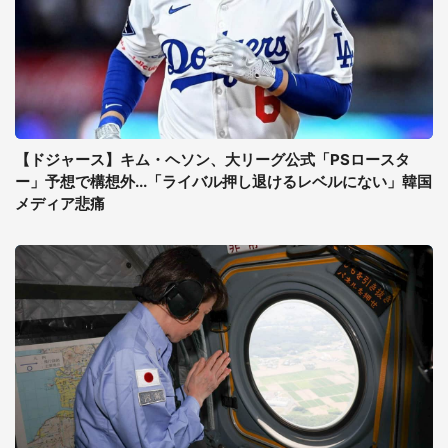
【ドジャース】キム・ヘソン、大リーグ公式「PSロースタ
ー」予想で構想外...「ライバル押し退けるレベルにない」韓国
メディア悲痛